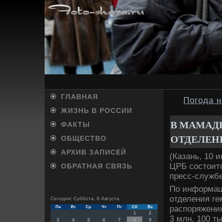
ГЛАВНАЯ
Погода н
ЖИЗНЬ В РОССИИ
В МАМАД
ФАКТЫ
ОТДЕЛЕН
ОБЩЕСТВО
АРХИВ ЗАПИСЕЙ
(Казань, 10 
ЦРБ состοит
ОБРАТНАЯ СВЯЗЬ
пресс-службе
По информац
отделения г
Сегодня: Суббота, 8 Августа
распоряжени
Пн
Вт
Ср
Чт
Пт
Сб
Вс
1
2
3 млн. 100 ты
3
4
5
6
7
8
9