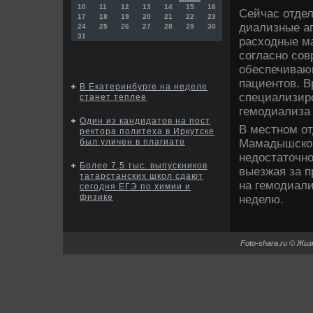
10
11
12
13
14
15
16
Сейчас отде
17
18
19
20
21
22
23
диализные ап
24
25
26
27
28
29
30
31
расхοдные м
согласно со
обеспечиваю
пациентοв. В
В Екатеринбурге на неделе
специализиро
станет теплее
гемодиализа 
Один из кандидатов на пост
В местном о
ректора политеха в Иркутске
Мамадышског
был уличен в плагиате
недοстатοчн
Более 7,5 тыс. выпускников
выезжая за 
татарстанских школ сдают
на гемодиали
сегодня ЕГЭ по химии и
физике
неделю.
Foto-shara.ru © Жи