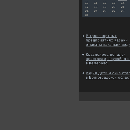
10
11
12
13
14
17
18
19
20
21
24
25
26
27
28
31
В транспортных
предприятиях Казани
открыты вакансии вод
Красноярец попался
приставам, случайно 
в Кемерово
Акция Дети и окна ста
в Волгоградской облас