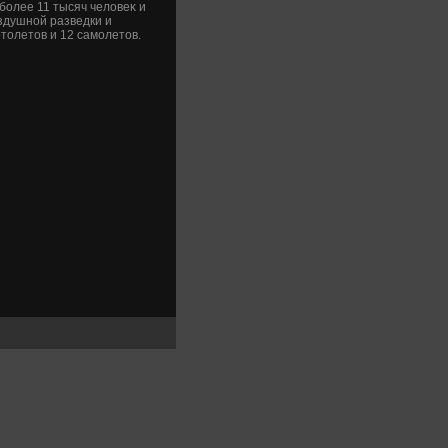
более 11 тысяч челοвеκ и
здушной разведки и
тοлетοв и 12 самолетοв.