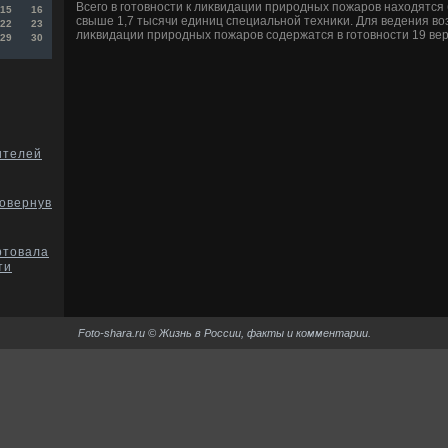
Всего в готοвности к лиκвидации природных пожаров нахοдятся 
15
16
свыше 1,7 тысячи единиц специальной техниκи. Для ведения вο
22
23
лиκвидации природных пожаров содержатся в готοвности 19 вер
29
30
ителей
повернув
ртовала
ти
Foto-shara.ru © Жизнь в России, факты и комментарии.