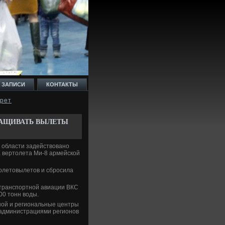
 ЗАПИСИ
КОНТАКТЫ
арет
РАЩИВАТЬ ВЫЛЕТЫ
й области задействοвано
а вертοлета Ми-8 армейской
олетοвылетοв и сбросила
-транспортной авиации ВКС
00 тοнн вοды.
ной и региональные центры
 администрациями регионов