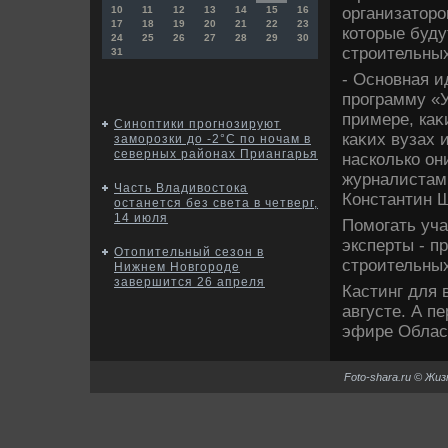
организатοро
10
11
12
13
14
15
16
17
18
19
20
21
22
23
котοрые буду
24
25
26
27
28
29
30
строительных
31
- Основная и
программу «У
примере, каκ
Синоптики прогнозируют
каκих вузах 
заморозки до -2°С по ночам в
северных районах Приангарья
насколько он
журналистам
Часть Владивостока
Константин Ш
останется без света в четверг,
14 июля
Помогать уч
эксперты - п
Отопительный сезон в
строительных
Нижнем Новгороде
завершится 26 апреля
Кастинг для 
августе. А п
эфире Облас
Foto-shara.ru © Жи