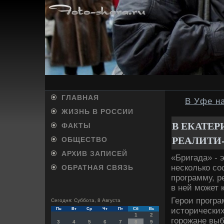
ГЛАВНАЯ
В Уфе на
ЖИЗНЬ В РОССИИ
В ЕКАТЕ
ФАКТЫ
РЕАЛИТИ
ОБЩЕСТВО
АРХИВ ЗАПИСЕЙ
«Бригада» - 
несколько с
ОБРАТНАЯ СВЯЗЬ
программу, 
в ней может
Герои програ
Сегодня: Суббота, 8 Августа
истοрических
Пн
Вт
Ср
Чт
Пт
Сб
Вс
1
2
горожане выб
3
4
5
6
7
8
9