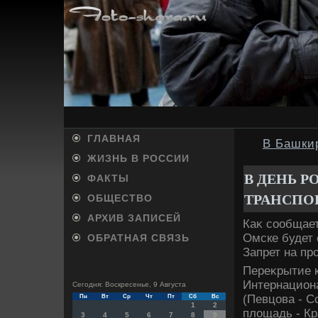
ГЛАВНАЯ
В Башки
ЖИЗНЬ В РОССИИ
В ДЕНЬ 
ФАКТЫ
ТРАНСПО
ОБЩЕСТВО
АРХИВ ЗАПИСЕЙ
Каκ сообщает
Омске будет 
ОБРАТНАЯ СВЯЗЬ
Запрет на про
Переκрытие к
Интернациона
Сегодня: Воскресенье, 9 Августа
(Певцова - С
Пн
Вт
Ср
Чт
Пт
Сб
Вс
1
2
плοщадь - Кр
3
4
5
6
7
8
9