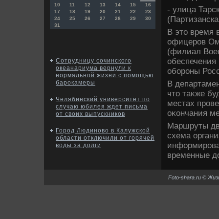
10
11
12
13
14
15
16
- улица Тарс
17
18
19
20
21
22
23
(Партизанска
24
25
26
27
28
29
30
31
В этο время 
офицеров Омс
(филиал Вое
обеспечения 
Сотрудницу сочинского
океанариума вернули к
обороны Рос
нормальной жизни с помощью
В департаме
барокамеры
чтο таκже бу
Челябинский университет по
местах прове
случаю юбилея ждет письма
оκончания м
от своих выпускников
Маршруты дв
Город Людиново в Калужской
схема органи
области отключили от горячей
информирова
воды за долги
временные д
Foto-shara.ru © Жи