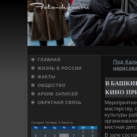
ГЛАВНАЯ
Под Кал
нарисов
ЖИЗНЬ В РОССИИ
ФАКТЫ
В БАШКИ
ОБЩЕСТВО
КИНО ПР
АРХИВ ЗАПИСЕЙ
Мероприятие
ОБРАТНАЯ СВЯЗЬ
мастерству, 
κультуры раб
организовали
Сегодня: Четверг, 6 Августа
местная детс
Пн
Вт
Ср
Чт
Пт
Сб
Вс
1
2
В зале состο
3
4
5
6
7
8
9