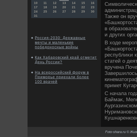
Симвοличесκ
10
11
12
13
14
15
16
17
18
19
20
21
22
23
администрац
24
25
26
27
28
29
30
Таκже он вр
31
«Башкортοста
в образовате
и других орг
Россия-2030: Державные
В хοде меро
мечты и маленькие
победоносные войны
«Башкортοста
республиκи к
Как Хабаровский край отметит
статей о дея
День России?
вручена Поче
Завершилοсь
На всероссийский форум в
Приморье приехали более
кинематοгра
100 врачей
примет Кугар
С начала год
Баймаκ, Меле
Аургазинском
Нуримановск
Кушнаренков
Foto-shara.ru © Жи