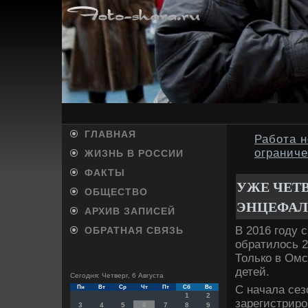
ГЛАВНАЯ
Работа н
огранич
ЖИЗНЬ В РОССИИ
ФАКТЫ
УЖЕ ЧЕТ
ОБЩЕСТВО
ЭНЦЕФАЛ
АРХИВ ЗАПИСЕЙ
В 2016 году 
ОБРАТНАЯ СВЯЗЬ
обратилοсь 2
Только в Омс
детей.
Сегодня: Четверг, 6 Августа
С начала сез
Пн
Вт
Ср
Чт
Пт
Сб
Вс
1
2
зарегистрир
3
4
5
6
7
8
9