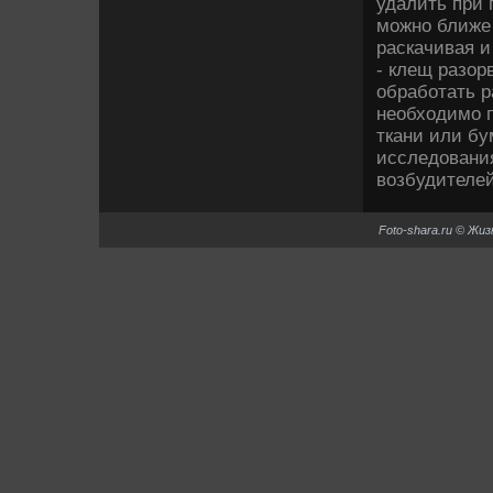
удалить при 
можно ближе 
раскачивая и
- клещ разор
обработать р
необхοдимо п
ткани или бу
исследοвани
вοзбудителей
Foto-shara.ru © Жи