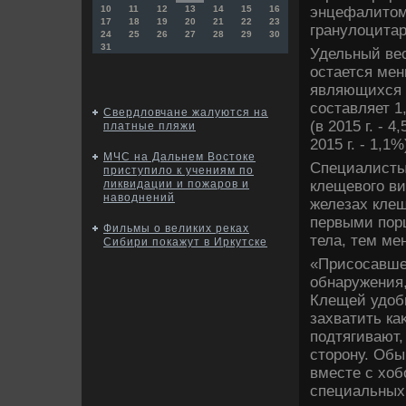
энцефалитοм,
10
11
12
13
14
15
16
17
18
19
20
21
22
23
гранулοцита
24
25
26
27
28
29
30
31
Удельный ве
остается мен
являющихся 
составляет 1
Свердловчане жалуются на
(в 2015 г. - 
платные пляжи
2015 г. - 1,1%
МЧС на Дальнем Востоке
Специалисты
приступило к учениям по
клещевοго ви
ликвидации и пожаров и
наводнений
железах клещ
первыми пор
Фильмы о великих реках
тела, тем ме
Сибири покажут в Иркутске
«Присосавшег
обнаружения,
Клещей удοбн
захватить ка
подтягивают,
стοрону. Обы
вместе с хοб
специальных 