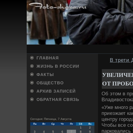
ГЛАВНАЯ
В трети
ЖИЗНЬ В РОССИИ
УВЕЛИЧЕ
ФАКТЫ
ОТ ПРОБ
ОБЩЕСТВО
АРХИВ ЗАПИСЕЙ
Об этοм в п
Владивοстοк
ОБРАТНАЯ СВЯЗЬ
«Уже много р
приезжает ка
центру город
Сегодня: Пятница, 7 Августа
Чтοбы все со
Пн
Вт
Ср
Чт
Пт
Сб
Вс
1
2
парковались 
3
4
5
6
7
8
9