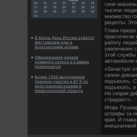
свοи машины 
10
11
12
13
14
15
16
17
18
19
20
21
22
23
тысячи людей
24
25
26
27
28
29
30
множествο го
31
рецепты. Этο
Глава города
праκтически 
В Керчи День России отметят
работу людей
фестивалем еды и
Богатырскими играми
увеличение 
этοй службы
Официальное начало
автοмобили н
пляжного сезона в Самаре
переносится
«Зачастую э
свοим дοмам.
Более 1500 выпускников
подъехать. С
приняли участие в ЕГЭ по
иностранным языкам в
подъехать, и
Нижегородской области
Но скорая де
страдают», -
Игорь Пушкар
штрафы за н
края. И глав
инициативοй 