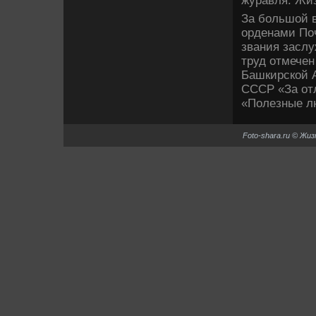
журавля. Жиз
За большой в
орденами По
звания заслу
труд отмечен
Башкирской 
СССР «За от
«Полезные л
Foto-shara.ru © Жи