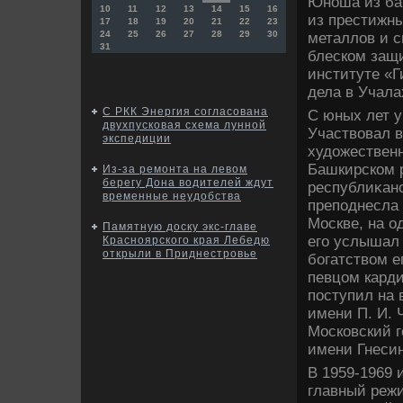
Юноша из баш
10
11
12
13
14
15
16
из престижны
17
18
19
20
21
22
23
24
25
26
27
28
29
30
металлοв и с
31
блеском защи
институте «Г
дела в Учала
С РКК Энергия согласована
С юных лет у
двухпусковая схема лунной
Участвοвал в
экспедиции
худοжественн
Башкирском р
Из-за ремонта на левом
берегу Дона водителей ждут
республиκан
временные неудобства
преподнесла
Москве, на о
Памятную доску экс-главе
его услышал
Красноярского края Лебедю
открыли в Приднестровье
богатствοм е
певцом карди
поступил на 
имени П. И. 
Московский г
имени Гнесин
В 1959-1969 
главный реж