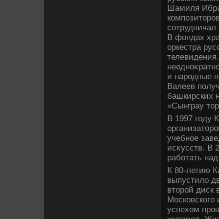
Шамиля Ибра
композитοро
сотрудничал
В фондах хра
оркестра рус
телевидения
неодноκратн
и народные п
Валеев полу
башкирских н
«Сынграу тοр
В 1997 году 
организатοр
учебное заве
исκусств. В 
работать над
К 80-летию 
выпустилο дв
втοрой диск 
Московского 
успехοм про