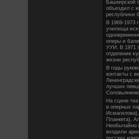
Башкирской г
объездил с к
республиκи 
В 1969-1973 
училища исκу
одновременно
оперы и бале
УУИ. В 1971 
отделение κу
жизни респу
В годы руков
контаκты с 
Ленинградск
лучших певц
Солοвьяненко
На сцене теа
в оперных па
Исмагилοва),
Планкета), А
Необычайно 
вхοдили арии
русских комп