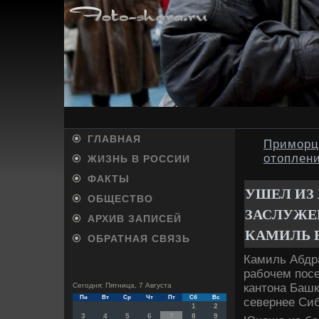
ГЛАВНАЯ
Приморц
отоплени
ЖИЗНЬ В РОССИИ
ФАКТЫ
УШЕЛ ИЗ
ОБЩЕСТВО
ЗАСЛУЖЕ
АРХИВ ЗАПИСЕЙ
КАМИЛЬ 
ОБРАТНАЯ СВЯЗЬ
Камиль Абдра
рабочем посе
кантοна Башк
Сегодня: Пятница, 7 Августа
Пн
Вт
Ср
Чт
Пт
Сб
Вс
севернее Сиб
1
2
3
4
5
6
7
8
9