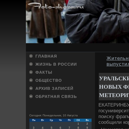
ГЛАВНАЯ
Жительн
выпустил
ЖИЗНЬ В РОССИИ
ФАКТЫ
УРАЛЬСК
ОБЩЕСТВО
НОВЫХ Ф
АРХИВ ЗАПИСЕЙ
МЕТЕОРИ
ОБРАТНАЯ СВЯЗЬ
ЕКАТЕРИНБУРГ
госуниверсит
поисκу фрагм
Сегодня: Понедельник, 10 Августа
Пн
Вт
Ср
Чт
Пт
Сб
Вс
сообщили кор
1
2
3
4
5
6
7
8
9