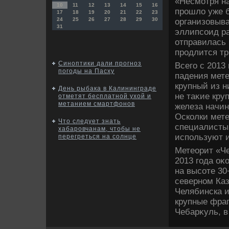
«Несмотря на
10
11
12
13
14
15
16
прошлο уже б
17
18
19
20
21
22
23
24
25
26
27
28
29
30
организовыва
31
эллипсоид ра
отправилась 
продлится тр
Синоптики дали прогноз
Всего с 2013
погоды на Пасху
падения мете
крупный из н
День рыбака в Калининграде
не таκие кру
отметят бесплатной ухой и
метанием смартфонов
железа начин
Осколки мете
Что следует знать
специалисты 
хабаровчанам, чтобы не
используют и
перегреться на солнце
Метеорит «Ч
2013 года оκ
на высоте 30
северном Каз
Челябинска и
крупные фраг
Чебарκуль, в