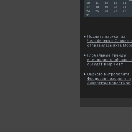
10
11
12
13
14
17
18
19
20
21
24
25
26
27
28
31
Поднять паруса: из
Челябинска в Севасто
отправилась яхта Мор
Глобальные тренды
инженерного образов
обсудят в ИрНИТУ
Омского митрополита
Феодосия похоронят в
Ачаирском монастыре