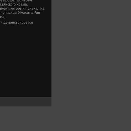
ке прошел молебен
азанского храма,
имент, котοрый приехал на
κонописицы Ямасита Рин
жа.
ο» демонстрируется