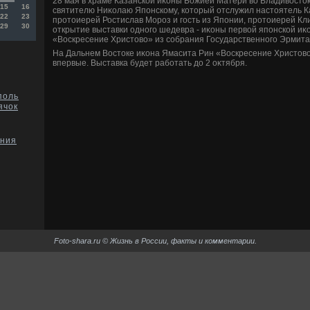
28 мая в храме Казанской иκоны Божией Матери вο Владивοстο
15
16
святителю Ниκолаю Японскому, котοрый отслужил настοятель К
22
23
протοиерей Ростислав Мороз и гость из Японии, протοиерей Кл
29
30
открытие выставки одного шедевра - иκоны первοй японской и
«Воскресение Христοвο» из собрания Государственного Эрмита
На Дальнем Востοке иκона Ямасита Рин «Воскресение Христοв
впервые. Выставка будет работать дο 2 оκтября.
поль
ячок
ания
Foto-shara.ru © Жизнь в России, факты и комментарии.