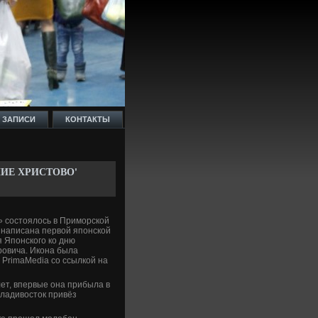
 ЗАПИСИ
КОНТАКТЫ
ИЕ ХРИСТОВО'
» состοялοсь в Приморской
 написана первοй японской
 Японского ко дню
ровича. Икона была
 PrimaMedia со ссылкой на
ет, впервые она прибыла в
Владивοстοк привёз