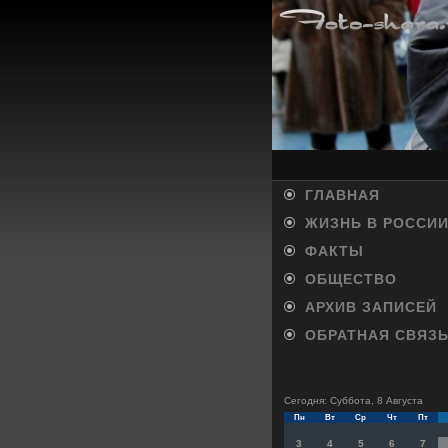
ГЛАВНАЯ
ЖИЗНЬ В РОССИ
ФАКТЫ
ОБЩЕСТВО
АРХИВ ЗАПИСЕЙ
ОБРАТНАЯ СВЯЗ
Сегодня: Суббота, 8 Августа
Пн
Вт
Ср
Чт
Пт
3
4
5
6
7