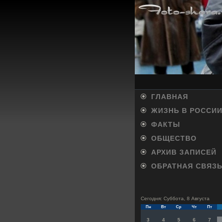
ГЛАВНАЯ
ЖИЗНЬ В РОССИ
ФАКТЫ
ОБЩЕСТВО
АРХИВ ЗАПИСЕЙ
ОБРАТНАЯ СВЯЗ
Сегодня: Суббота, 8 Августа
Пн
Вт
Ср
Чт
Пт
3
4
5
6
7