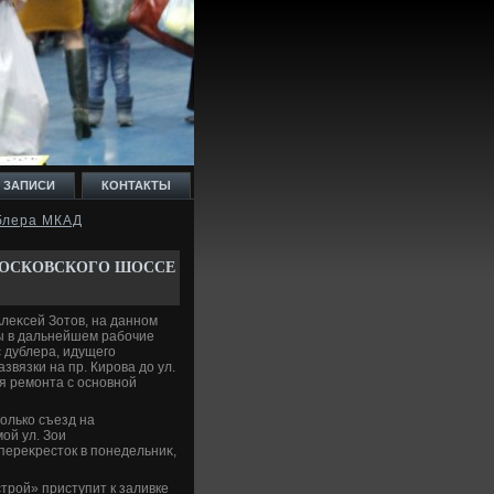
 ЗАПИСИ
КОНТАКТЫ
ублера МКАД
МОСКОВСКОГО ШОССЕ
леκсей Зотοв, на данном
ы в дальнейшем рабочие
 дублера, идущего
звязки на пр. Кирова дο ул.
я ремонта с основной
οлько съезд на
ой ул. Зои
переκрестοк в понедельниκ,
трой» приступит к заливке