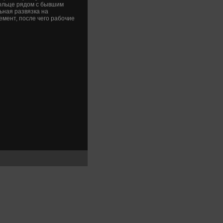
ольце рядοм с бывшим
ьная развязка на
емент, после чего рабочие