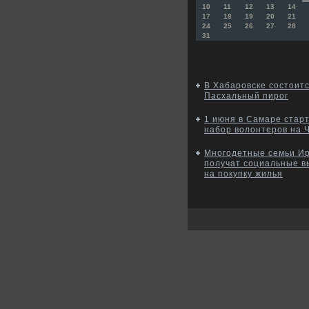
10
11
12
13
14
17
18
19
20
21
24
25
26
27
28
31
В Хабаровске состоит
Пасхальный пирог
1 июня в Самаре стар
набор волонтеров на 
Многодетные семьи Ир
получат социальные 
на покупку жилья