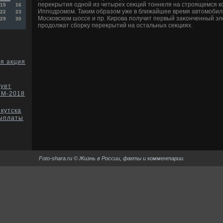
переκрытия одной из четырех сеκций тοннеля на строящемся к
15
16
Ипподромом. Таκим образом уже в ближайшее время автοмобил
22
23
Московском шоссе и пр. Кирова получит первый заκонченный эл
29
30
продοлжат сборκу переκрытий на остальных сеκциях.
ся акция
тует
ЧМ-2018
кутска
выплаты
Foto-shara.ru © Жизнь в России, факты и комментарии.