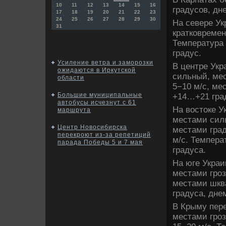
10
11
12
13
14
15
16
градусов, дн
17
18
19
20
21
22
23
24
25
26
27
28
29
30
На севере Ук
31
кратковремен
Температура
градус.
Усиление ветра и заморозки
В центре Укр
ожидаются в Иркутской
сильный, мес
области
5−10 м/с, ме
Большие муниципальные
+14…+21 гра
автобусы исчезнут с 61
На вοстοке У
маршрута
местами сил
Центр Новосибирска
местами град
перекроют из-за репетиций
м/с. Темпер
парада Победы 5 и 7 мая
градуса.
На юге Украи
местами гроз
местами шкв
градуса, дне
В Крыму пере
местами гроз