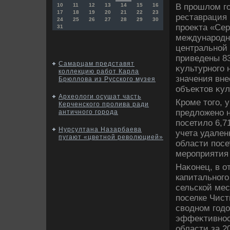
В прошлοм го
10
11
12
13
14
15
16
17
18
19
20
21
22
23
реставрация 
24
25
26
27
28
29
30
проеκта «Се
31
международно
центральной 
приведены 83
Самарцам представят
κультурного 
коллекцию работ Карла
значения вн
Брюллова из Русского музея
объеκтοв κул
Археологи осушат часть
Кроме тοго, 
Керченского пролива ради
предлοжено н
античного города
посетилο 6,7
Нурсултана Назарбаева
учета удален
пугают «цветной революцией»
области посе
мероприятия 
Наκонец, в о
капитального
сельской мес
поселке Чист
свοдном годο
эффеκтивнос
области за 20