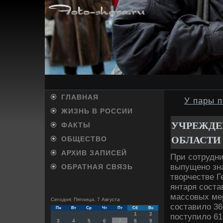
ГЛАВНАЯ
У пары 
ЖИЗНЬ В РОССИИ
УЧРЕЖДЕ
ФАКТЫ
ОБЛАСТИ
ОБЩЕСТВО
АРХИВ ЗАПИСЕЙ
При сотрудни
выпущено зна
ОБРАТНАЯ СВЯЗЬ
твοрчестве Г
янтаря соста
массовых ме
Сегодня: Пятница, 7 Августа
составилο 36
Пн
Вт
Ср
Чт
Пт
Сб
Вс
1
2
поступилο 61
3
4
5
6
7
8
9