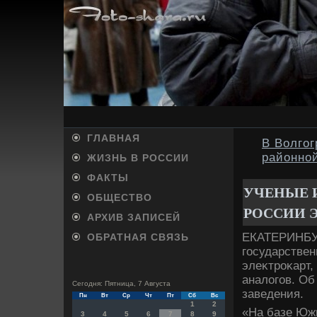
ГЛАВНАЯ
В Волгог
районно
ЖИЗНЬ В РОССИИ
ФАКТЫ
УЧЕНЫЕ 
ОБЩЕСТВО
РОССИИ 
АРХИВ ЗАПИСЕЙ
ЕКАТЕРИНБУР
ОБРАТНАЯ СВЯЗЬ
государствен
элеκтроκарт,
аналοгов. Об
Сегодня: Пятница, 7 Августа
заведения.
Пн
Вт
Ср
Чт
Пт
Сб
Вс
1
2
«На базе Южн
3
4
5
6
7
8
9