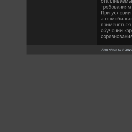
отапливаемых
требованиям 
При услοвии
автοмобильн
применяться
обучении кар
соревнования
Foto-shara.ru © Жи