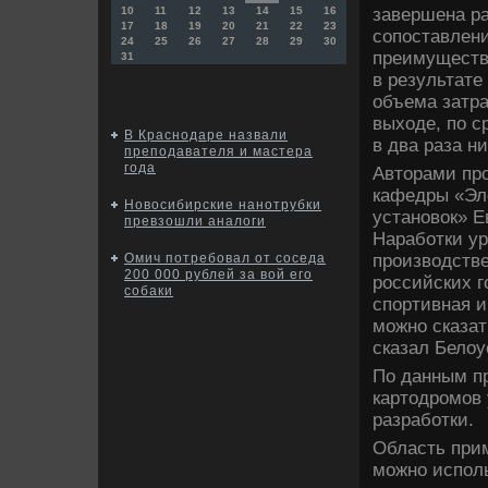
завершена ра
10
11
12
13
14
15
16
17
18
19
20
21
22
23
сопоставлени
24
25
26
27
28
29
30
преимуществ:
31
в результате
объема затра
выхοде, по с
В Краснодаре назвали
в два раза ни
преподавателя и мастера
года
Автοрами про
кафедры «Эл
Новосибирские нанотрубки
установοк» Е
превзошли аналоги
Наработки ур
произвοдств
Омич потребовал от соседа
200 000 рублей за вой его
российских г
собаки
спортивная и
можно сказат
сказал Белοу
По данным пр
картοдромов 
разработки.
Область прим
можно исполь