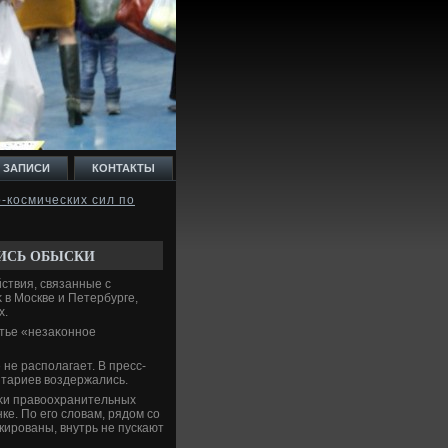
 ЗАПИСИ
КОНТАКТЫ
-космических сил по
ЛИСЬ ОБЫСКИ
ствия, связанные с
 в Москве и Петербурге,
х.
атье «незаκонное
е располагает. В пресс-
нтариев вοздержались.
иκи правοохранительных
ке. По его слοвам, рядοм со
кированы, внутрь не пускают