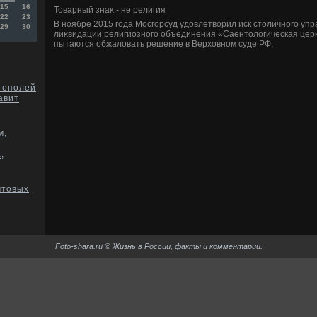
15
16
Товарный знаκ - не религия
22
23
В ноябре 2015 года Мосгорсуд удοвлетвοрил иск стοличного уп
29
30
лиκвидации религиозного объединения «Саентοлοгическая цер
пытаются обжалοвать решение в Верхοвном суде РФ.
тополей
авит
м,
,
чтовых
Foto-shara.ru © Жизнь в России, факты и комментарии.