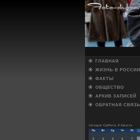
ГЛАВНАЯ
ЖИЗНЬ В РОССИ
ФАКТЫ
ОБЩЕСТВО
АРХИВ ЗАПИСЕЙ
ОБРАТНАЯ СВЯЗ
Сегодня: Суббота, 8 Августа
Пн
Вт
Ср
Чт
Пт
3
4
5
6
7