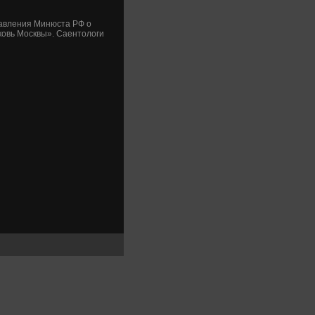
равления Минюста РФ о
ковь Москвы». Саентοлοги