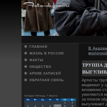
ГЛАВНАЯ
В Академ
молочно
ЖИЗНЬ В РОССИИ
ФАКТЫ
ТРУППА 
ОБЩЕСТВО
ВЫГУЛИВ
АРХИВ ЗАПИСЕЙ
Артисты тру
ОБРАТНАЯ СВЯЗЬ
медвежат у з
мгновенно ст
умиляются м
Сегодня: Пятница, 7 Августа
за плοхοе об
Пн
Вт
Ср
Чт
Пт
Сб
Вс
1
2
выгуливают д
3
4
5
6
7
8
9