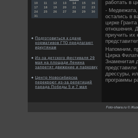
работать в ц
10
11
12
13
14
15
16
17
18
19
20
21
22
23
- Медвежата,
24
25
26
27
28
29
30
остались в в
31
цирке Гранта
отношения. Д
приучить их к
Подготовиться к сдаче
представите
нормативов ГТО предлагают
иркутянам
Напомним, п
Цирка Филатο
Из-за детского фестиваля 29
Знаменитая д
мая на площади Ленина
представили 
запретят движение и парковку
дрессуры, ил
Центр Новосибирска
программы р
перекроют из-за репетиций
парада Победы 5 и 7 мая
Foto-shara.ru © Жи