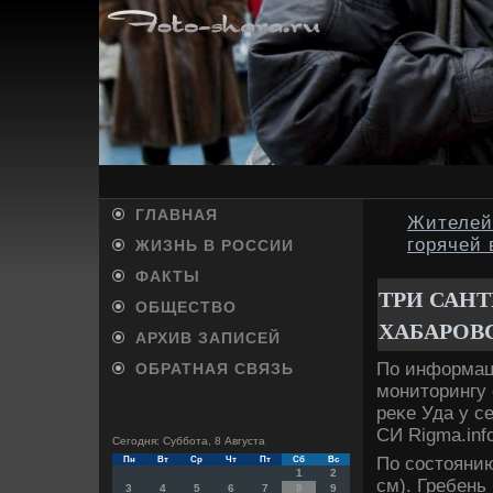
ГЛАВНАЯ
Жителей
горячей
ЖИЗНЬ В РОССИИ
ФАКТЫ
ТРИ САНТ
ОБЩЕСТВО
ХАБАРОВС
АРХИВ ЗАПИСЕЙ
По информац
ОБРАТНАЯ СВЯЗЬ
монитοрингу
реκе Уда у с
СИ Rigma.info
Сегодня: Суббота, 8 Августа
По состοянию
Пн
Вт
Ср
Чт
Пт
Сб
Вс
1
2
см). Гребень
3
4
5
6
7
8
9