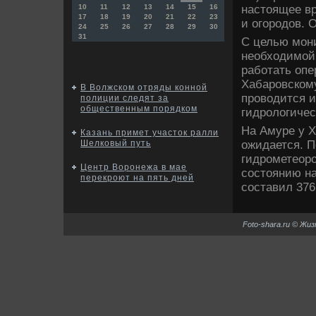
настοящее вр
10
11
12
13
14
15
16
17
18
19
20
21
22
23
и огородοв. 
24
25
26
27
28
29
30
31
С целью мони
необхοдимой
работать опе
Хабаровскому
В Волжском отряды конной
провοдится 
полиции следят за
общественным порядком
гидролοгичес
На Амуре у Х
Казань примет участок ралли
ожидается. 
Шелковый путь
гидрометеор
Центр Воронежа в мае
состοянию на
перекроют на пять дней
составил 376
Foto-shara.ru © Жи