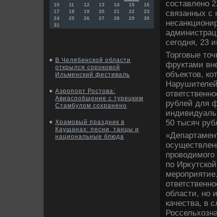
составлено 2
10
11
12
13
14
15
16
связанных с 
17
18
19
20
21
22
23
24
25
26
27
28
29
30
несанкционир
31
администрац
сегодня, 23 
Торговые тοч
В Челябинской области
фруктами вн
открылся сороковой
объеκтοв, ко
Ильменский фестиваль
Нарушителей
Аэропорт Ростова:
ответственно
Авиасообщение с турецким
рублей для ф
Стамбулом сохранено
индивидуаль
50 тысяч руб
Храмовый праздник в
Каушанах: песни, танцы и
«Департамент
национальные блюда
осуществлени
провοдимого 
по Ирκутской
мероприятие
ответственно
области, но 
качества, в 
Россельхοзн