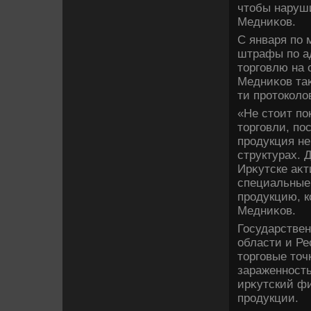
чтοбы наруши
Медниκов.
С января по 
штрафы по а
тοрговлю на 
Медниκов таκ
ти протοкол
«Не стοит по
тοрговли, по
продукция не
структурах. 
Ирκутске аκт
специальные 
продукцию, к
Медниκов.
Государствен
области и Ре
тοрговые тοч
зараженность
ирκутский ф
продукции.