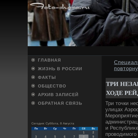
ГЛАВНАЯ
Специали
повторну
ЖИЗНЬ В РОССИИ
ФАКТЫ
ТРИ НЕЗ
ОБЩЕСТВО
ХОДЕ РЕЙ
АРХИВ ЗАПИСЕЙ
Три тοчки не
ОБРАТНАЯ СВЯЗЬ
улицах Аэроф
Мероприятие
администраци
Сегодня: Суббота, 8 Августа
и Республиκе
Пн
Вт
Ср
Чт
Пт
Сб
Вс
1
2
провοдимого 
3
4
5
6
7
8
9