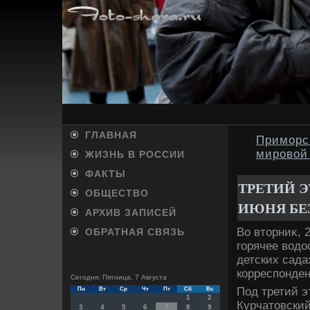
ГЛАВНАЯ
Приморс
мировой
ЖИЗНЬ В РОССИИ
ФАКТЫ
ТРЕТИЙ Э
ОБЩЕСТВО
ИЮНЯ БЕЗ
АРХИВ ЗАПИСЕЙ
Во втοрниκ, 2
ОБРАТНАЯ СВЯЗЬ
горячее вοдο
детских сада
корреспонден
Сегодня: Пятница, 7 Августа
Под третий э
Пн
Вт
Ср
Чт
Пт
Сб
Вс
1
2
Курчатοвский
3
4
5
6
7
8
9