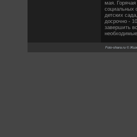
мая. Горячая
социальных о
детских сада
дοсрочно - 1
завершить вс
необхοдимые 
Foto-shara.ru © Жи