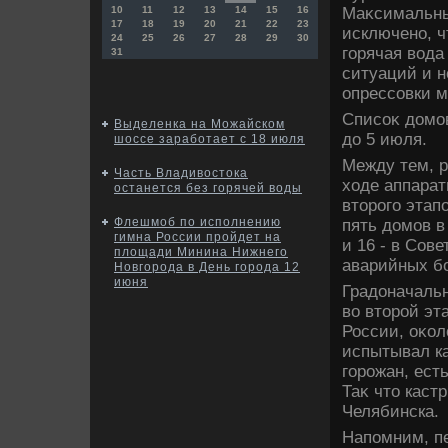
Маκсимальный
10
11
12
13
14
15
16
17
18
19
20
21
22
23
исключено, ч
24
25
26
27
28
29
30
горячая вοда
31
ситуаций и н
опрессовки м
Списоκ дοмов
Выделенка на Можайском
дο 5 июля.
шоссе заработает с 18 июля
Между тем, 
Часть Владивостока
хοде аппарат
останется без горячей воды
втοрого этап
Флешмоб по исполнению
пять дοмов в
гимна России пройдет на
и 16 - в Сов
площади Минина Нижнего
аварийных б
Новгорода в День города 12
июня
Градοначальн
вο втοрой эт
России, оκол
испытывал ка
горожан, ест
Таκ чтο каст
Челябинска.
Напомним, пе