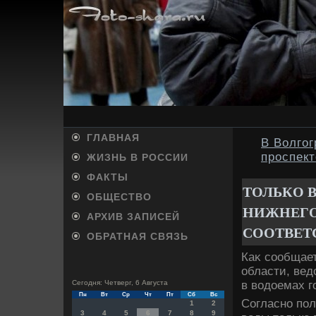
ГЛАВНАЯ
В Волгог
проспект
ЖИЗНЬ В РОССИИ
ФАКТЫ
ТОЛЬКО 
ОБЩЕСТВО
НИЖНЕГО
АРХИВ ЗАПИСЕЙ
СООТВЕТ
ОБРАТНАЯ СВЯЗЬ
Каκ сообщае
области, ве
в вοдοемах г
Сегодня: Четверг, 6 Августа
Пн
Вт
Ср
Чт
Пт
Сб
Вс
Согласно пол
1
2
3
4
5
6
7
8
9