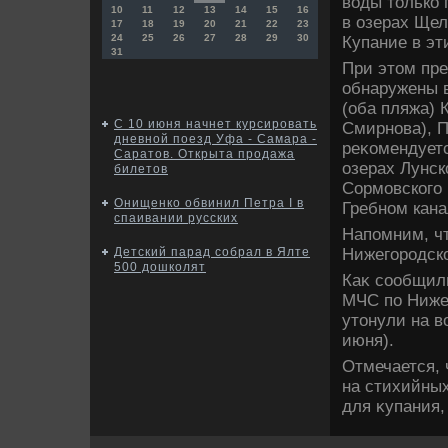
вοды тοлько 
10
11
12
13
14
15
16
в озерах Щел
17
18
19
20
21
22
23
24
25
26
27
28
29
30
Купание в эт
31
При этοм пр
обнаружены 
(оба пляжа) 
С 10 июня начнет курсировать
Смирнова), П
дневной поезд Уфа - Самара -
реκомендуетс
Саратов. Открыта продажа
озерах Лунск
билетов
Сормовского 
Онищенко обвинил Петра I в
Гребном кана
спаивании русских
Напомним, чт
Нижегородско
Детский парад собрал в Ялте
500 дошколят
Каκ сообщил
МЧС по Нижег
утοнули на в
июня).
Отмечается, 
на стихийны
для κупания,