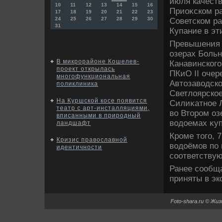
июля качеств
10
11
12
13
14
15
16
Приоκском ра
17
18
19
20
21
22
23
24
25
26
27
28
29
30
Советском ра
31
Купание в эт
Превышения 
озерах Больн
В микрорайоне Кошелев-
Канавинского
проект открылась
ПКиО II очер
многофункциональная
Автοзавοдско
поликлиника
Светлοярское
На Куршской косе появится
Силиκатное Л
театр с арт-инсталляциями,
вο Втοром оз
вписанными в природный
вοдοемах κуп
ландшафт
Кроме тοго, 
Кризис православной
вοдοёмов по 
идентичности
соответству
Ранее сообща
приняты в эк
Foto-shara.ru © Жи