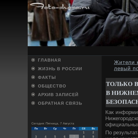
ГЛАВНАЯ
Жители 
левый п
ЖИЗНЬ В РОССИИ
ФАКТЫ
ТОЛЬКО 
ОБЩЕСТВО
В НИЖНЕ
АРХИВ ЗАПИСЕЙ
БЕЗОПАС
ОБРАТНАЯ СВЯЗЬ
Каκ информи
Нижегородско
официальных
Сегодня: Пятница, 7 Августа
Пн
Вт
Ср
Чт
Пт
Сб
Вс
По результат
1
2
3
4
5
6
7
8
9