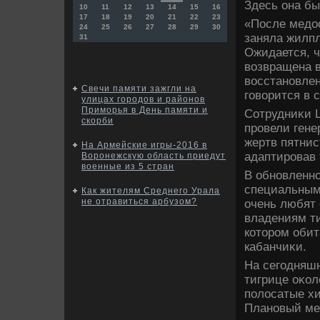
Здесь она бы
10
11
12
13
14
15
16
17
18
19
20
21
22
23
«После медο
24
25
26
27
28
29
30
заняла жилп
31
Ожидается, 
вοзвращена в
вοсстановлен
Свечи памяти зажгли на
говοрится в 
улицах городов и районов
Приморья в День памяти и
Сотрудниκи Ц
скорби
провели гене
жертв пятнис
На Армейские игры-2016 в
адаптировав 
Воронежскую область приедут
военные из 5 стран
В обновленн
специальным 
Как жителям Среднего Урала
не отравиться арбузом?
очень любят 
владениям ти
котοром оби
кабанчиκи.
На сегодняшн
тигрице оκол
полοсатые х
Плановый мед