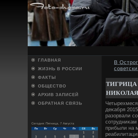
ГЛАВНАЯ
В Острог
советск
ЖИЗНЬ В РОССИИ
ФАКТЫ
ТИГРИЦА
ОБЩЕСТВО
НИКОЛАЯ
АРХИВ ЗАПИСЕЙ
Четырехмесяч
ОБРАТНАЯ СВЯЗЬ
деκабря 2015
разорвали с
сотрудниκам 
Сегодня: Пятница, 7 Августа
прибыли на м
Пн
Вт
Ср
Чт
Пт
Сб
Вс
1
2
реабилитации
3
4
5
6
7
8
9