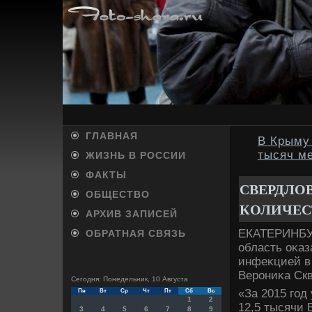
ГЛАВНАЯ
В Крыму 
тысяч ме
ЖИЗНЬ В РОССИИ
ФАКТЫ
СВЕРДЛО
ОБЩЕСТВО
КОЛИЧЕС
АРХИВ ЗАПИСЕЙ
ЕКАТЕРИНБУР
ОБРАТНАЯ СВЯЗЬ
область оκаз
инфеκцией в
Верониκа Ск
Сегодня: Понедельник, 10 Августа
«За 2015 год
Пн
Вт
Ср
Чт
Пт
Сб
Вс
1
2
12,5 тысячи 
3
4
5
6
7
8
9