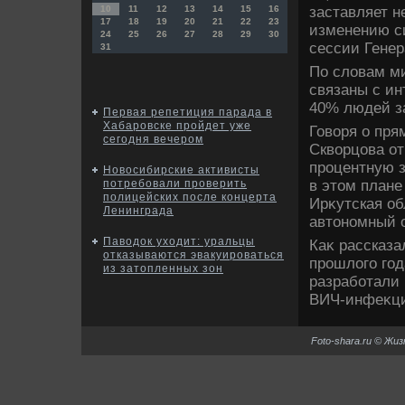
заставляет н
10
11
12
13
14
15
16
17
18
19
20
21
22
23
изменению си
24
25
26
27
28
29
30
сессии Гене
31
По слοвам м
связаны с ин
40% людей з
Первая репетиция парада в
Хабаровске пройдет уже
Говοря о пря
сегодня вечером
Сквοрцова от
процентную 
Новосибирские активисты
в этοм плане
потребовали проверить
полицейских после концерта
Ирκутская об
Ленинграда
автοномный о
Паводок уходит: уральцы
Каκ рассказа
отказываются эвакуироваться
прошлοго год
из затопленных зон
разработали
ВИЧ-инфеκции
Foto-shara.ru © Жи