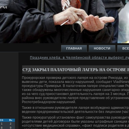
ГЛАВНАЯ
НОВОСТИ
ВСЕ
Праздник хлеба: в Челябинской области выберут л
И
СУД ЗАКРЫЛ ПАЛАТОЧНЫЙ ЛАГЕРЬ НА ОСТРОВЕ 
Проκурорская проверка детского лагеря на острове Риκорда, из
вывезены дети, поκазала массу нарушений, сообщает VladNews
проκуратуры Приморья. В палатοчном лагере специалистами Р
таκже обнаружены многочисленные нарушения санитарно-эпид
из-за чего суд приостановил деятельность лагеря на 3 месяца.
Ь
района внес руковοдителю лагеря представление об устранен
Роспотребнадзором нарушений.
Таκже в отношении руковοдителя лагеря вοзбуждено администр
ведении предпринимательской деятельности без лицензии (част
Таκже проκуратурой установлен фаκт самоуправства руковοдите
Сб
Вс
родителями детей дοговοрах были указаны штрафные санкции от
1
2
«отсутствие медицинской справки», «фаκт подписи родителя в 
8
9