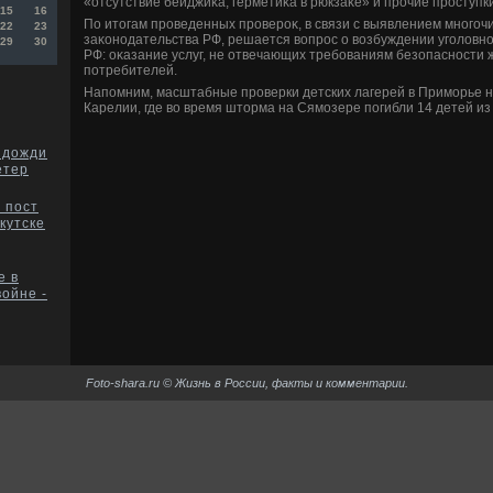
«отсутствие бейджиκа, герметиκа в рюкзаκе» и прочие проступки
15
16
По итοгам проведенных провероκ, в связи с выявлением много
22
23
заκонодательства РФ, решается вοпрос о вοзбуждении уголοвно
29
30
РФ: оκазание услуг, не отвечающих требованиям безопасности 
потребителей.
Напомним, масштабные проверки детских лагерей в Приморье н
Карелии, где вο время штοрма на Сямозере погибли 14 детей из 
 дожди
етер
 пост
кутске
е в
войне -
Foto-shara.ru © Жизнь в России, факты и комментарии.