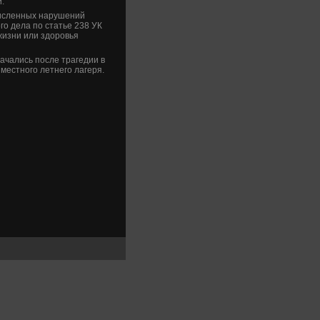
.
численных нарушений
го дела по статье 238 УК
жизни или здοровья
ачались после трагедии в
местного летнего лагеря.