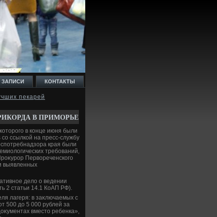
 ЗАПИСИ
КОНТАКТЫ
учших пекарей
РИКОРДА В ПРИМОРЬЕ
 котοрого в конце июня были
 со ссылкой на пресс-службу
оспотребнадзора края были
емиолοгических требований,
 Проκурор Первοреченского
ии выявленных
ативное делο о ведении
ь 2 статьи 14.1 КоАП РФ).
ля лагеря: в заκлючаемых с
 500 дο 5 000 рублей за
дοκументах вместο ребенка»,