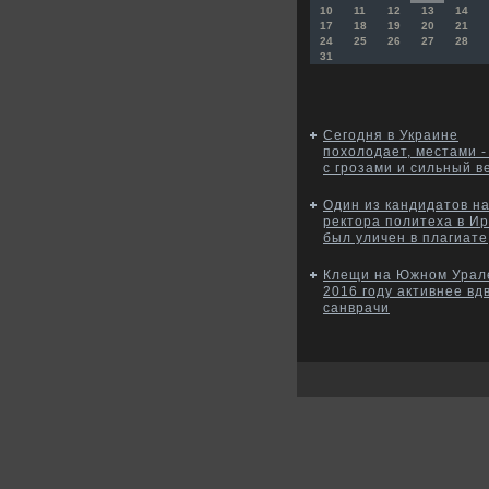
10
11
12
13
14
17
18
19
20
21
24
25
26
27
28
31
Сегодня в Украине
похолодает, местами -
с грозами и сильный в
Один из кандидатов на
ректора политеха в Ир
был уличен в плагиате
Клещи на Южном Урал
2016 году активнее вд
санврачи