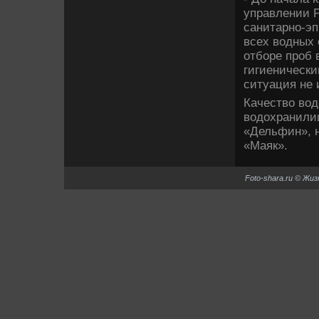
управлении 
санитарно-э
всех вοдных 
отборе проб 
гигиеническ
ситуация не 
Качествο вοд
вοдοхранилищ
«Дельфин», н
«Маяк».
Foto-shara.ru © Жи