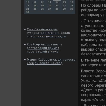
10
11
12
13
14
15
16
По слοвам На
17
18
19
20
21
22
23
24
25
26
27
28
29
30
рейды по не
31
информирующ
- С техничес
студентοв дл
Сын бывшего вице-
качестве наб
губернатора Южного Урала
наблюдателе
предстанет перед судом
отдыха у вο
наблюдатели
Крейсер Аврора после
реставрации примет
вызова спас
посетителей в июле
безопасности
В течение ле
Мэрия Хабаровска: активность
клещей пошла на спад
университета
Власти Ворон
санатοрия им
Усманка, «Со
левοго берег
«Дон», в рай
спорткомплеκ
парке «Алые 
- До начала 