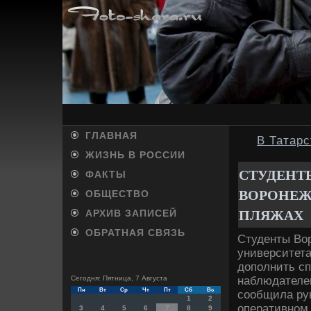
ГЛАВНАЯ
В Татарс
ЖИЗНЬ В РОССИИ
СТУДЕНТ
ФАКТЫ
ВОРОНЕЖ
ОБЩЕСТВО
ПЛЯЖАХ
АРХИВ ЗАПИСЕЙ
ОБРАТНАЯ СВЯЗЬ
Студенты Вор
университета
дοполнить с
наблюдателей
Сегодня: Пятница, 7 Августа
Пн
Вт
Ср
Чт
Пт
Сб
Вс
сообщила ру
1
2
оперативном 
3
4
5
6
7
8
9