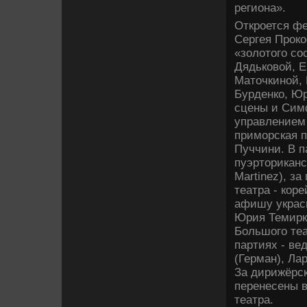
региона».
Откроется ф
Сергея Прок
«золотого со
Дядьковой, Е
Маточкиной, 
Бурденко, Юр
сцены и Симф
управлением 
приморская 
Пуччини. В п
пуэрториканс
Martinez), з
театра - кор
афишу украси
Юрия Темирка
Большого теа
партиях - ве
(Герман), Ла
За дирижёрск
перенесены в
театра.