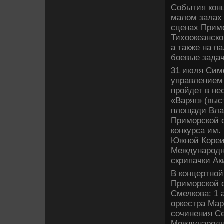
События кон
малом залах 
сценах Прим
Тихоокеанско
а также на п
боевые задач
31 июля Сим
управлением 
пройдет в не
«Варяг» (выс
площади Влад
Приморской с
конкурса им.
Южной Кореи 
Международно
скрипачки Ак
В концертно
Приморской 
Смелкова: 1
оркестра Мар
сочинения Се
Международно