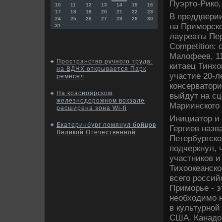
Пуэрто-Рико,
10
11
12
13
14
15
16
17
18
19
20
21
22
23
В преддверии
24
25
26
27
28
29
30
на Приморско
31
лауреаты Пер
Competition:
Малофеев, 11
Пространство ручного труда:
китаец Тинхо
на ВДНХ открывается Парк
участие 20-л
ремесел
консерватори
На красноярском
выйдут на с
железнодорожном вокзале
Мариинского 
расширена зона Wi-fi
Инициатор и
Екатеринбург помянул бойцов
Гергиев наз
Великой Отечественной
Петербургско
подчеркнул, 
участников и
Тихоокеанско
всего россий
Приморье - э
необходимо 
в культурной
США, Канадой