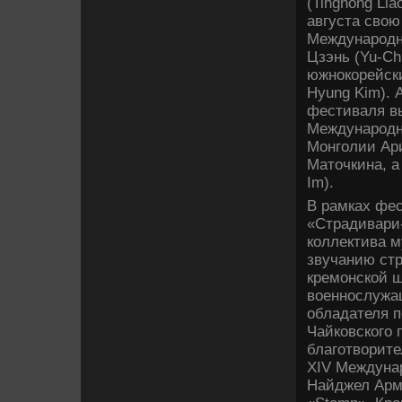
(Tinghong Lia
августа свою
Международно
Цзэнь (Yu-Ch
южнокорейски
Hyung Kim). 
фестиваля в
Международно
Монголии Ар
Маточкина, а
Im).
В рамках фес
«Страдивари-
коллектива м
звучанию ст
кремонской ш
военнослужащ
обладателя п
Чайковского 
благотворите
XIV Междунар
Найджел Армс