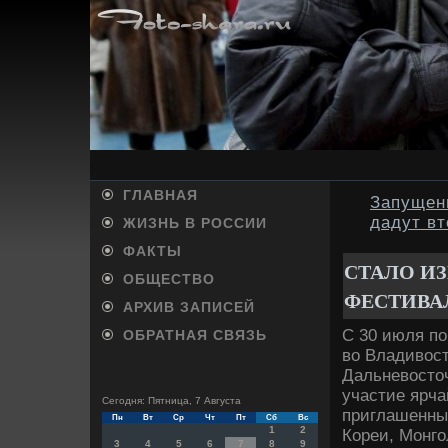
ГЛАВНАЯ
Запущенн
дадут в
ЖИЗНЬ В РОССИИ
ФАКТЫ
СТАЛО ИЗ
ОБЩЕСТВО
ФЕСТИВА
АРХИВ ЗАПИСЕЙ
С 30 июля по
ОБРАТНАЯ СВЯЗЬ
во Владивос
Дальневосто
участие ярч
Сегодня: Пятница, 7 Августа
приглашенны
Пн
Вт
Ср
Чт
Пт
Сб
Вс
1
2
Кореи, Монго
3
4
5
6
7
8
9