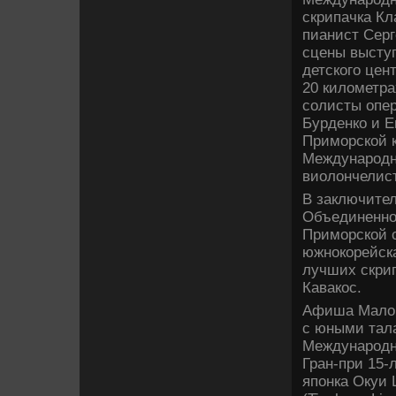
скрипачка Кл
пианист Сер
сцены высту
детского цен
20 километра
солисты опер
Бурденко и Е
Приморской к
Международно
виолончелист
В заключител
Объединенног
Приморской с
южнокорейска
лучших скрип
Кавакос.
Афиша Малог
с юными тала
Международно
Гран-при 15-
японка Окуи 