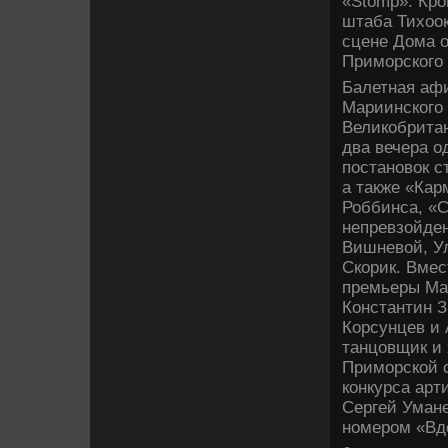
«Stomp». Кро
штаба Тихоок
сцене Дома о
Приморского 
Балетная аф
Мариинского 
Великобритан
два вечера о
постановок 
а также «Кар
Роббинса, «С
непревзойде
Вишневой, У
Скорик. Вмес
премьеры Ма
Константин З
Корсунцев и 
танцовщик и
Приморской с
конкурса арт
Сергей Умане
номером «Вд