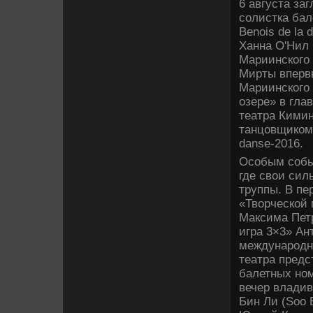
6 августа за
солистка бал
Benois de la
Ханна О'Нил 
Мариинского 
Мирты вперв
Мариинского 
озере» в гла
театра Кими
танцовщиком»
danse-2016.
Особым собы
где свои сил
труппы. В пе
«Творческой
Максима Пет
игра 3×3» Ан
международн
театра пред
балетных ном
вечер владив
Бин Ли (Soo 