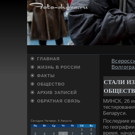
ГЛАВНАЯ
Всеросси
Волгогра
ЖИЗНЬ В РОССИИ
ФАКТЫ
СТАЛИ ИЗ
ОБЩЕСТВО
ОБЩЕСТВ
АРХИВ ЗАПИСЕЙ
МИНСК, 26 ию
ОБРАТНАЯ СВЯЗЬ
тестирования
Беларуси.
Последние ис
Сегодня: Четверг, 6 Августа
по географии
Пн
Вт
Ср
Чт
Пт
Сб
Вс
1
2
время, начал
3
4
5
6
7
8
9