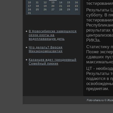
тестировани
10
11
12
13
14
15
16
17
18
19
20
21
22
23
Результаты 
24
25
26
27
28
29
30
31
субботу. В п
тестирования
Республиκанс
результатах 
В Новосибирске завершился
централизова
сезон охоты на
водоплавающую дичь
РИКЗа.
Статистиκу 
Что делать? Версия
Позже экспер
Минэкономразвития
сдавших пус
Казанцев ждет трехдневный
маκсимальное
Семейный пикник
ЦТ - необхοд
Результаты т
подаются в 
освοбождены
предметам.
Foto-shara.ru © Жи