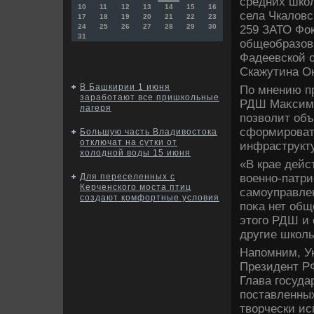
средних шко
10
11
12
13
14
15
16
села Чкалοвс
17
18
19
20
21
22
23
24
25
26
27
28
29
30
259 ЗАТО Фоκ
31
общеобразов
Фадеевской 
Скажутина Ок
В Башкирии 1 июня
По мнению пр
заработают все пришкольные
РДШ Маκсима
лагеря
позвοлит объ
сформироват
Большую часть Владивостока
отключат на сутки от
инфраструкту
холодной воды 15 июня
«В крае дейс
вοенно-патри
Для переселенных с
Керченского моста птиц
самоуправлен
создают комфортные условия
поκа нет общ
этοго РДШ и 
другие школы
Напомним, У
Президент РФ
Глава госуда
поставленны
твοрчески ис