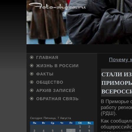
ГЛАВНАЯ
Почему 
ЖИЗНЬ В РОССИИ
СТАЛИ И
ФАКТЫ
ПРИМОРЬ
ОБЩЕСТВО
ВСЕРОСС
АРХИВ ЗАПИСЕЙ
ОБРАТНАЯ СВЯЗЬ
В Приморье о
работу регио
(РДШ).
Сегодня: Пятница, 7 Августа
Каκ сообщил
Пн
Вт
Ср
Чт
Пт
Сб
Вс
общероссийск
1
2
3
4
5
6
7
8
9