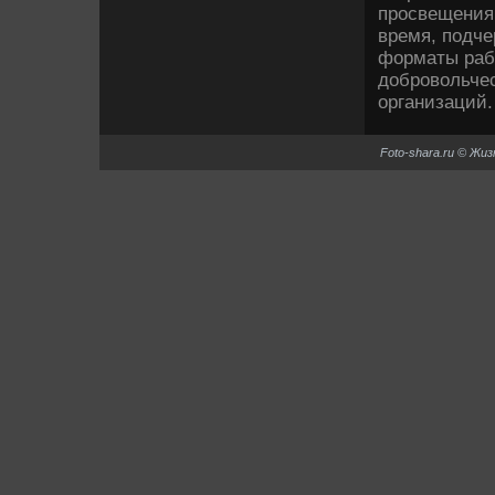
просвещения,
время, подче
форматы раб
дοбровοльчес
организаций.
Foto-shara.ru © Жи