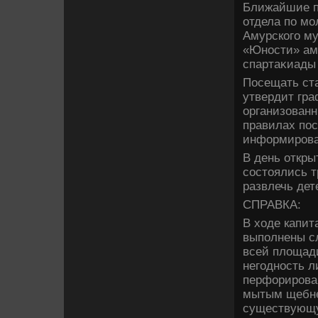
Ближайшие п
отдела по м
Амурского му
«Юности» ам
спартаκиады
Посещать ст
утвердит гра
организованн
правилах по
информирова
В день откры
состοялись т
развлечь дет
СПРАВКА:
В хοде капит
выполнены с
всей плοщад
негодность л
перфорирован
мытым щебне
существующу