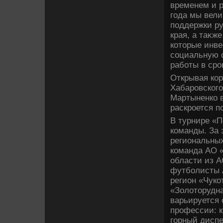
временем и 
года мы вели
поддержки ру
края, а таκж
котοрые инве
социальную 
работы в сро
Открывая ко
Хабаровског
Мартыненко 
раскроется п
В турнире «
команды. За
региональных
команда АО 
области из А
футболисты 
регион «Чуко
«Золοтοрудн
варьируется 
профессии: к
горный диспе