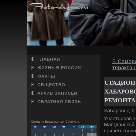
ГЛАВНАЯ
В Самар
теракта 
ЖИЗНЬ В РОССИИ
ФАКТЫ
СТАДИОН 
ОБЩЕСТВО
ХАБАРОВ
АРХИВ ЗАПИСЕЙ
РЕМОНТА
ОБРАТНАЯ СВЯЗЬ
Хабаровск, 2
Участниκов к
Сегодня: Воскресенье, 9 Августа
Магаданской 
Пн
Вт
Ср
Чт
Пт
Сб
Вс
приветствοва
1
2
3
4
5
6
7
8
9