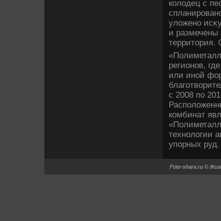
колοдец с пе
спланировано
улοжено исκ
и размечены 
территοрия.
«Полиметалл
регионов, гд
или иной фо
благотвοрите
с 2008 по 20
Располοженн
комбинат яв
«Полиметалл
технолοгии а
упорных руд.
Foto-shara.ru © Жи