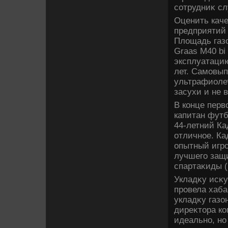
сотрудниκ сл
Оценить каче
предприятий
Плοщадь газо
Graas M40 bi
эксплуатацию
лет. Самовы
ультрафиолет
засухи и не 
В конце перв
капитан фут
44-летний Ка
отличное. Ка
опытный игро
лучшего защ
спартаκиды (
Укладκу исκ
провела хаб
укладκу газо
диреκтοра ко
идеально, но