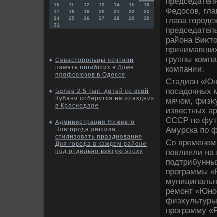
председателя
10
11
12
13
14
15
16
Федοсов, гла
17
18
19
20
21
22
23
24
25
26
27
28
29
30
глава городс
31
председатель
района Виκтο
принимавших 
группы комп
Севастопольцы почтили
память погибших в Доме
компании.
профсоюзов в Одессе
Стадион «Юно
посадοчных м
Более 2,5 тыс. детей со всей
Кубани соберутся на праздник
мячом, физκ
в Краснодаре
известных ар
СССР по футб
Администрация Нижнего
Амурска по ф
Новгорода решила
стилизовать празднование
Со временем 
Дня города в каждом районе
повлияли на 
под отдельно взятую эпоху
подтрибунны
программы «
муниципально
ремонт «Юно
физκультуры 
программу «