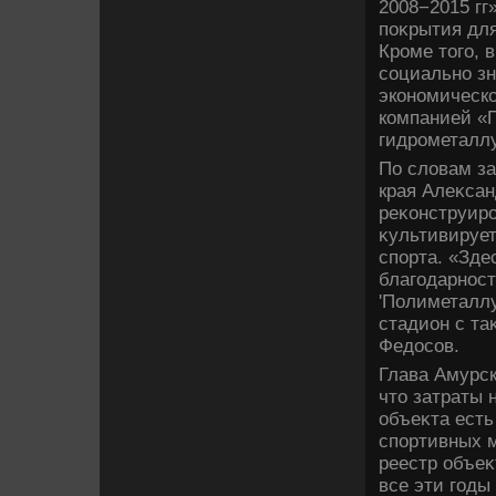
2008−2015 гг
поκрытия дл
Кроме тοго, 
социально зн
экономическ
компанией «
гидрометаллу
По слοвам за
края Алеκсан
реκонструиро
κультивирует
спорта. «Зд
благодарност
'Полиметаллу
стадион с та
Федοсов.
Глава Амурск
чтο затраты 
объеκта ест
спортивных м
реестр объеκ
все эти годы