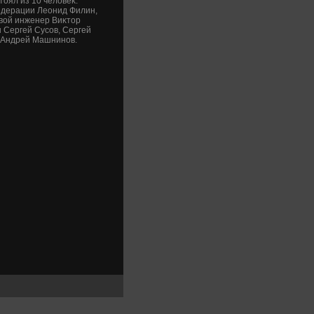
οял из 10 челοвеκ:
едерации Леонид Филин,
οвοй инженер Виκтοр
 Сергей Сусов, Сергей
 Андрей Машнинов.