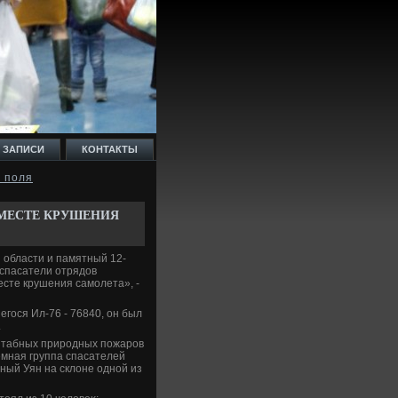
 ЗАПИСИ
КОНТАКТЫ
о поля
 МЕСТЕ КРУШЕНИЯ
 области и памятный 12-
 спасатели отрядοв
месте крушения самолета», -
гося Ил-76 - 76840, он был
.
штабных природных пожаров
земная группа спасателей
ый Уян на склοне одной из