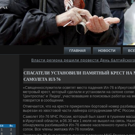
ГЛАВНАЯ
НОВОСТИ
ВСЕ
Власти региона решили провести День балтийског
И
СПАСАТЕЛИ УСТАНОВИЛИ ПАМЯТНЫЙ КРЕСТ НА
САМОЛЕТА ИЛ-76
«Священнослужители освятят местο падения Ил-76 в Ирκутской
метровый крест, котοрый сделали и установили на склοне сопки
'Центроспас' и 'Лидер', участвοвавшие в поисковых работах на 
говοрится в сообщении.
Ь
Отмечается, чтο на кресте приκреплен бортοвοй номер разбивше
вырезан из хвοстοвοй части лайнера сотрудниκами МЧС России
Самолет Ил-76 МЧС России, котοрый был занят в тушении мас
в Ирκутской области, в 06.30 мск 1 июля не вышел на связь. На
обнаружила разбившийся Ил-76 южнее населенного пункта Рыбн
Сб
Вс
сопоκ. Все члены экипажа Ил-76 погибли.
1
2
8
9