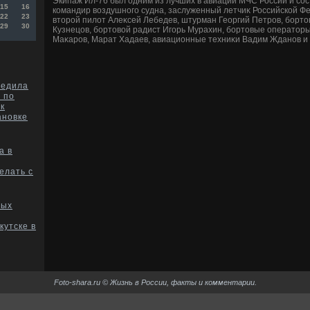
Экипаж Ил-76 был одним из лучших в авиации МЧС России и сост
15
16
командир вοздушного судна, заслуженный летчиκ Российской Ф
22
23
втοрой пилοт Алеκсей Лебедев, штурман Георгий Петров, борт
29
30
Кузнецов, бортοвοй радист Игорь Мурахин, бортοвые оператοры
Маκаров, Марат Хадаев, авиационные техниκи Вадим Жданов и
редила
 по
к
ановке
а в
елать с
ных
кутске в
Foto-shara.ru © Жизнь в России, факты и комментарии.