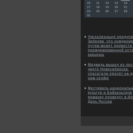
10
11
12
13
14
17
18
19
20
21
24
25
26
27
28
31
Укрзализныця предуп
Зиброва, что хождение
путям может привести 
преждевременной ост
карьеры
Медведь вышел из лес
черте Новосибирска,
спасатели просят не д
ним селфи
Фестиваль националь
культур и Байкальскую
ярмарку проведут в Ир
День России