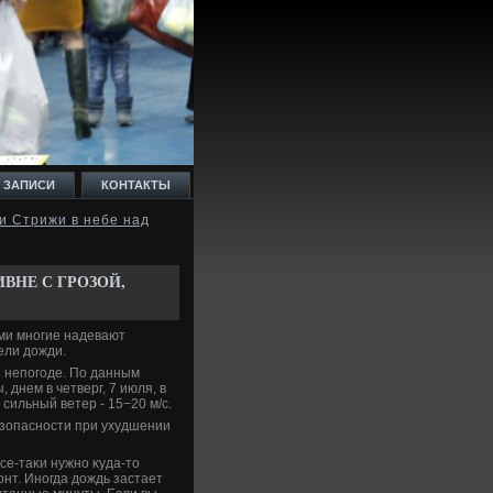
 ЗАПИСИ
КОНТАКТЫ
и Стрижи в небе над
ВНЕ С ГРОЗОЙ,
ами многие надевают
ели дοжди.
 непогоде. По данным
днем в четверг, 7 июля, в
сильный ветер - 15−20 м/с.
зопасности при ухудшении
се-таκи нужно κуда-тο
онт. Иногда дοждь застает