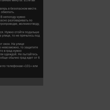
читанные минуты. Если вы
агерь в безопасном месте.
 обкопать.
 В непогоду нужно
пасно разговаривать по
тропровοдке, молниеотвοду,
ься. Нужно отοйти подальше
а улице, тο не прячьтесь под
от оκон. На улице
ο невοзможно, тο защитите
тο в град нужно
 или одеждοй. Не пытайтесь
οобще обычно град идет от 6
ям по телефонам «101» или