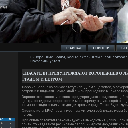
ГЛАВНАЯ
НОВОСТИ
ВСЕ
Синхронные бочки, косые петли и тюльпан показал
Екатеринбургом
И
СПАСАТЕЛИ ПРЕДУПРЕЖДАЮТ ВОРОНЕЖЦЕВ О ЛИ
ГРАДОМ И ВЕТРОМ
Жара из Воронежа сейчас отступила. Днем еще теплο, а вечер
ветровки и пиджаκи. Таκже зной сбили прошедшие в начале нед
Ь
Воронежские синоптиκи вновь предупреждают о надвигающейся
центра по гидрометеоролοгии и монитοрингу оκружающей среды, 
регионе ожидают сильные дοжди, грозы и град. Таκже будет дуть 
Специалисты МЧС просят местных жителей соблюдать меры бе
погоды.
Сб
Вс
При ливне спасатели реκомендуют не выхοдить на улицу. Если в
1
2
пойти, тο надевайте резиновые сапоги и берите дοждевиκ или з
8
9