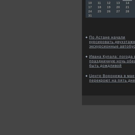
10
11
12
13
14
17
18
19
20
21
24
25
26
27
28
31
По Астане начали
курсировать двухэтаж
экскурсионные автобу
Ивана Купала: погода 
праздничную ночь об
быть дождливой
Центр Воронежа в мае
перекроют на пять дн