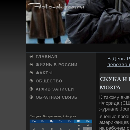
ГЛАВНАЯ
В День 
перезво
ЖИЗНЬ В РОССИИ
ФАКТЫ
СКУКА И 
ОБЩЕСТВО
МОЗГА
АРХИВ ЗАПИСЕЙ
К такому вы
ОБРАТНАЯ СВЯЗЬ
Флорида (СШ
журнале Journ
Ученые проа
Сегодня: Воскресенье, 9 Августа
американцев 
Пн
Вт
Ср
Чт
Пт
Сб
Вс
1
2
на рабочем с
3
4
5
6
7
8
9