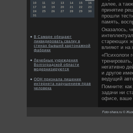
далее, а так
10
11
12
13
14
15
16
17
18
19
20
21
22
23
принятие реш
24
25
26
27
28
29
30
прошли тести
31
память, восп
Оказалось, ч
интеллектуал
В Самаре обещают
стареющих же
ликвидировать свалку в
стенах бывшей картонажной
влияют и на 
фабрики
«Психологи г
тренировать,
Лечебные учреждения
Волгоградской области
негативно де
модернизируются
и другое име
ведущий авт
ООН признала лишение
интернета нарушением прав
Помните: как
человека
задачи ни ст
офисе, ваше 
Foto-shara.ru © Жи