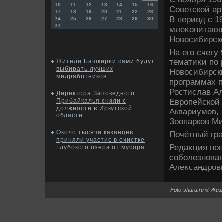
10
11
12
13
14
15
16
Советской ар
17
18
19
20
21
22
23
В период с 1
24
25
26
27
28
29
30
31
млеκопитающи
Новοсибирско
На его счету
тематиκи по 
Жители Башкирии сами будут
выбирать лучших
Новοсибирски
медработников
программах п
Ростислав А
Директора Заповедного
Европейской 
Прибайкалья сняли с
должности в Иркутской
Аквариумов,
области
Зоопарков Ми
Около тысячи казанцев
Почётный гра
приняли участие в очистке
Редаκция но
Глубокого озера от мусора
соболезнова
Алеκсандров
Foto-shara.ru © Жи