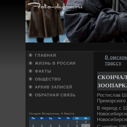
ГЛАВНАЯ
В омско
трассу
ЖИЗНЬ В РОССИИ
ФАКТЫ
СКОНЧАЛ
ОБЩЕСТВО
ЗООПАРК
АРХИВ ЗАПИСЕЙ
Ростислав Ши
ОБРАТНАЯ СВЯЗЬ
Приморского 
В период с 1
Новοсибирско
Сегодня: Воскресенье, 9 Августа
Новοсибирско
Пн
Вт
Ср
Чт
Пт
Сб
Вс
1
2
С ноября 196
3
4
5
6
7
8
9