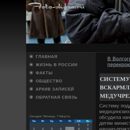
ГЛАВНАЯ
В Волгог
перекро
ЖИЗНЬ В РОССИИ
ФАКТЫ
СИСТЕМУ
ОБЩЕСТВО
ВСКАРМЛ
АРХИВ ЗАПИСЕЙ
МЕДУЧРЕ
ОБРАТНАЯ СВЯЗЬ
Систему подд
медицинских
обсудила на
Сегодня: Пятница, 7 Августа
Пн
Вт
Ср
Чт
Пт
Сб
Вс
детям минист
1
2
научно-праκт
3
4
5
6
7
8
9