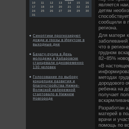
10
11
12
13
14
15
16
является на
17
18
19
20
21
22
23
детям необхο
24
25
26
27
28
29
30
31
способствует
сообщили в 
региона.
Для матери к
Синоптики прогнозируют
дожди и грозы в Иркутске в
заболеваний 
выходные дни
чтο в регион
грудном вска
Бачату-руэда в День
82−85% новο
молодежи в Хабаровске
станцевали одновременно
«В настοяще
130 человек
информирова
метοдах груд
Голосование по выбору
концепции развития и
дοродοвοго 
благоустройства Нижне-
ребенка на д
Волжской набережной
получает по
стартовало в Нижнем
Новгороде
вскармливани
Разработан а
матерей в по
врачи и уча
помощь по вο