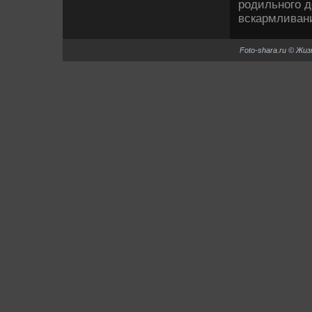
родильного д
вскармливан
Foto-shara.ru © Жи