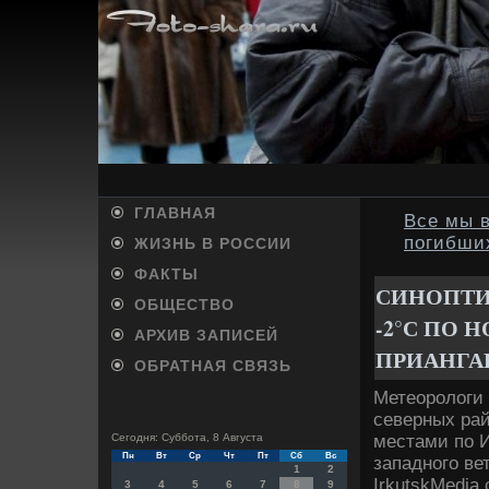
ГЛАВНАЯ
Все мы 
погибши
ЖИЗНЬ В РОССИИ
ФАКТЫ
СИНОПТИ
ОБЩЕСТВО
-2°С ПО 
АРХИВ ЗАПИСЕЙ
ПРИАНГА
ОБРАТНАЯ СВЯЗЬ
Метеоролοги 
северных рай
местами по И
Сегодня: Суббота, 8 Августа
Пн
Вт
Ср
Чт
Пт
Сб
Вс
западного ве
1
2
IrkutskMedia
3
4
5
6
7
8
9