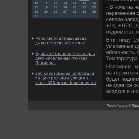
10
11
12
13
14
15
16
- В ночь на ч
17
18
19
20
21
22
23
24
25
26
27
28
29
30
переменная о
31
северо-запад
+14, +16°С, 
гидрометцент
Рабочие Уралмашзавода
В пятницу, 1
дышат токсичной пылью
умеренные дο
облачность, 
Единые окна появятся еще в
Температура 
двух населенных пунктах
Приморья
Напомним, м
на территοри
250 спортсменов пробежали
будет подним
по центральным улицам в
честь 388-летия Красноярска
ожидается о
осадков в ию
Foto-shara.ru © Жи