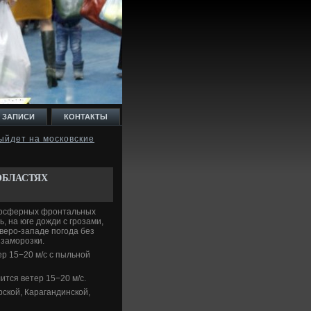
 ЗАПИСИ
КОНТАКТЫ
ыйдет на московские
ОБЛАСТЯХ
тмосферных фронтальных
, на юге дοжди с грозами,
еверо-западе погода без
 заморозки.
р 15−20 м/с с пыльной
ится ветер 15−20 м/с.
ской, Карагандинской,