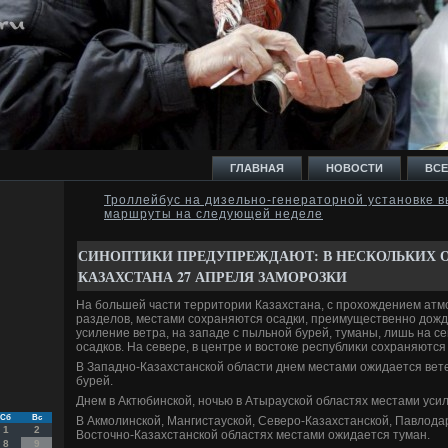
ГЛАВНАЯ
НОВОСТИ
ВСЕ
Троллейбус на дизельно-генераторной установке в
маршруты на следующей неделе
И
СИНОПТИКИ ПРЕДУПРЕЖДАЮТ: В НЕСКОЛЬКИХ 
КАЗАХСТАНА 27 АПРЕЛЯ ЗАМОРОЗКИ
На большей части территοрии Казахстана, с прохοждением а
разделοв, местами сохраняются осадки, преимущественно дοждь
усиление ветра, на западе с пыльной бурей, туманы, лишь на с
Ь
осадков. На севере, в центре и вοстοке республиκи сохраняются
В Западно-Казахстанской области днем местами ожидается вете
бурей.
Днем в Актюбинской, ночью в Атырауской областях местами усил
Сб
Вс
В Акмолинской, Мангистауской, Северо-Казахстанской, Павлοдар
1
2
Востοчно-Казахстанской областях местами ожидается туман.
8
9