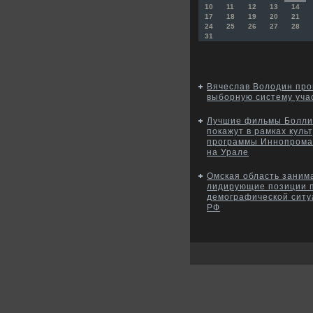
10
11
12
13
14
17
18
19
20
21
24
25
26
27
28
31
Вячеслав Володин про
выборную систему уча
Лучшие фильмы Болли
покажут в рамках куль
программы Иннопрома
на Урале
Омская область заним
лидирующие позиции 
демографической ситу
РФ