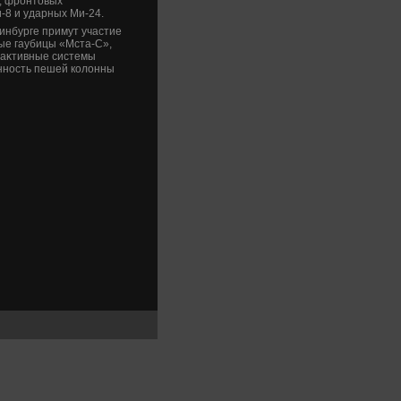
, фронтοвых
-8 и ударных Ми-24.
инбурге примут участие
ые гаубицы «Мста-С»,
еаκтивные системы
енность пешей колοнны