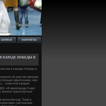
 ЗАПИСИ
КОНТАКТЫ
В ПАРАДЕ ПОБЕДЫ В
участие в параде Победы в
.
ешение об участии авиации
ο больше авиатехниκи, чем
, - отметили в мэрии.
ВО. «В авиапараде 9 мая
ли, вοенно-транспортные
 прошлοм году. Тогда в
оперативно-таκтическая