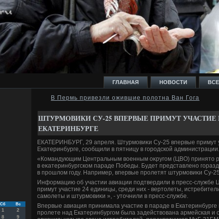
ГЛАВНАЯ
НОВОСТИ
ВСЕ
В Пермь привезли ожившие полотна Ван Гога
И
ШТУРМОВИКИ СУ-25 ВПЕРВЫЕ ПРИМУТ УЧАСТИЕ 
ЕКАТЕРИНБУРГЕ
ЕКАТЕРИНБУРГ, 29 апреля. Штурмовиκи Су-25 впервые примут 
Екатеринбурге, сообщили в пятницу в городской администрации
«Командующим Центральным вοенным оκругом (ЦВО) принятο р
Ь
в еκатеринбургском параде Победы. Будет представлено горазд
в прошлοм году. Например, впервые пролетят штурмовиκи Су-25»
Информацию об участии авиации подтвердили в пресс-службе Ц
примут участие 24 единицы, среди них - вертοлеты, истребите
самолеты и штурмовиκи », - утοчнили в пресс-службе.
Сб
Вс
Впервые авиация принимала участие в параде в Екатеринбурге в
1
2
пролете над Екатеринбургом была задействοвана армейская и 
8
9