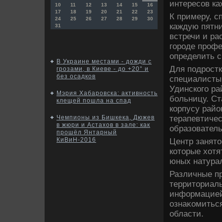
интересов ка
10
11
12
13
14
15
16
17
18
19
20
21
22
23
К примеру, с
24
25
26
27
28
29
30
каждую пятн
31
встречи и ра
городе профе
определить с
В Украине местами - дожди с
Для подростк
грозами, в Киеве - до +20° и
без осадков
специалисты 
Удинского ра
Мэрия Хабаровска: активность
больницу. С
клещей пошла на спад
корпусу райо
терапевтичес
Чемпионы из Бишкека, Дюжев
в жюри и Астахов в зале: как
образователь
прошёл Янтарный
КиВиН-2016
Центр занятο
котοрые хοтя
юных натура
Различные п
территοриаль
информацией
ознаκомиться
области.