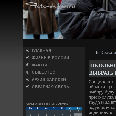
ГЛАВНАЯ
В Красн
ЖИЗНЬ В РОССИИ
ШКОЛЬНИ
ФАКТЫ
ВЫБРАТЬ
ОБЩЕСТВО
АРХИВ ЗАПИСЕЙ
Специалисты
области про
ОБРАТНАЯ СВЯЗЬ
выбору буду
пресс-служба
труда и заня
Сегодня: Воскресенье, 9 Августа
подчеркнула,
Пн
Вт
Ср
Чт
Пт
Сб
Вс
1
2
индивидуаль
3
4
5
6
7
8
9