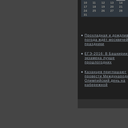
10
11
12
13
14
17
18
19
20
21
24
25
26
27
28
31
Прохладная и дождли
погода ждёт москвичей
праздники
ЕГЭ-2016: В Башкирии
экзамена лучше
прошлогодних
Казанцев приглашают
провести Международ
Олимпийский день на
набережной