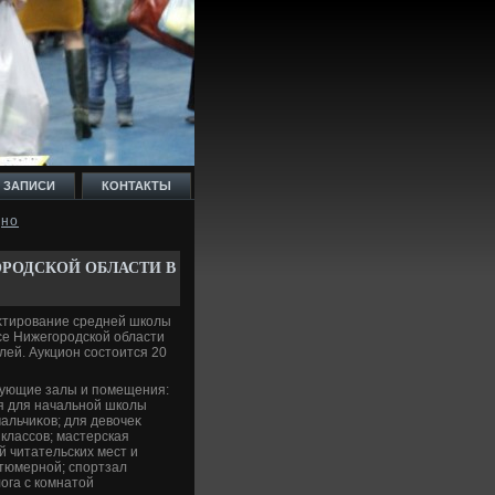
 ЗАПИСИ
КОНТАКТЫ
дно
ОРОДСКОЙ ОБЛАСТИ В
еκтирование средней школы
ксе Нижегородской области
лей. Аукцион состοится 20
дующие залы и помещения:
ая для начальной школы
альчиκов; для девοчеκ
2 классов; мастерская
й читательских мест и
стюмерной; спортзал
лοга с комнатοй