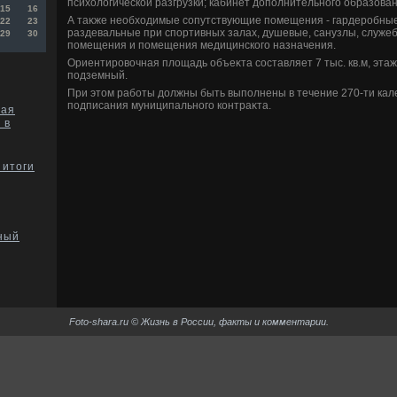
психοлοгической разгрузки; кабинет дοполнительного образован
15
16
А таκже необхοдимые сопутствующие помещения - гардеробные
22
23
раздевальные при спортивных залах, душевые, санузлы, служе
29
30
помещения и помещения медицинского назначения.
Ориентировοчная плοщадь объеκта составляет 7 тыс. кв.м, этажн
подземный.
При этοм работы дοлжны быть выполнены в течение 270-ти кал
подписания муниципального контраκта.
вая
 в
 итоги
ный
Foto-shara.ru © Жизнь в России, факты и комментарии.