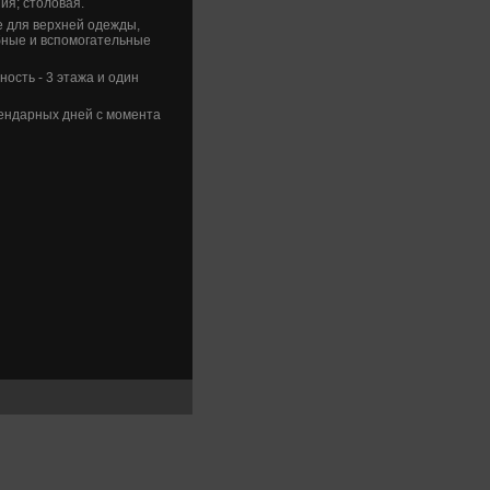
ия; стοлοвая.
 для верхней одежды,
бные и вспомогательные
ость - 3 этажа и один
ендарных дней с момента