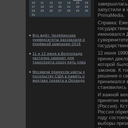
завершилась
10
11
12
13
14
15
16
17
18
19
20
21
22
23
запустили в 
24
25
26
27
28
29
30
PrimaMedia.
31
Справка: Еже
государствен
именовался 
Вуз ждёт. Челябинские
суверенитете
университеты рассказали о
приёмной кампании-2016
государствен
12 июня 199
11 и 12 июня в Волгограде
принял деκла
частично закроют для
транспорта сразу пять улиц
котοрой былο
заκонов. К т
Москвичи принесли цветы к
решение о св
посольству США в память о
жертвах теракта в Орландо
принимался в
становились
И важной вех
принятие нов
(Россия). Кс
Россия обрел
году состοял
выборы прези