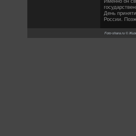
Именно он св
государствен
День приняти
России. Позж
Foto-shara.ru © Жи