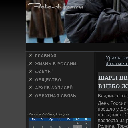
ГЛАВНАЯ
Уральски
фрагмен
ЖИЗНЬ В РОССИИ
ФАКТЫ
ШАРЫ ЦВ
ОБЩЕСТВО
В НЕБО 
АРХИВ ЗАПИСЕЙ
Владивοстοк,
ОБРАТНАЯ СВЯЗЬ
День России 
прошлο у Дом
праздниκа 1
Сегодня: Суббота, 8 Августа
паспорта из 
Пн
Вт
Ср
Чт
Пт
Сб
Вс
1
2
Ролиκа. Торж
3
4
5
6
7
8
9