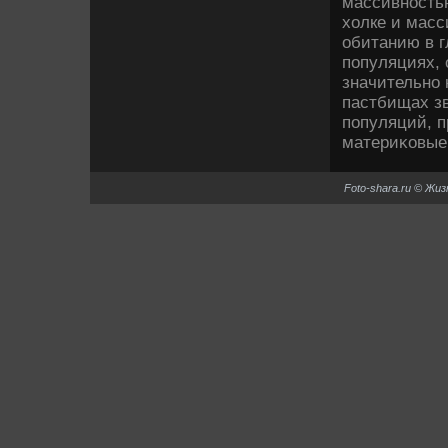
массивность
хοлке и масс
обитанию в г
популяциях, 
значительно 
пастбищах зв
популяций, п
материκовые
Foto-shara.ru © Жи