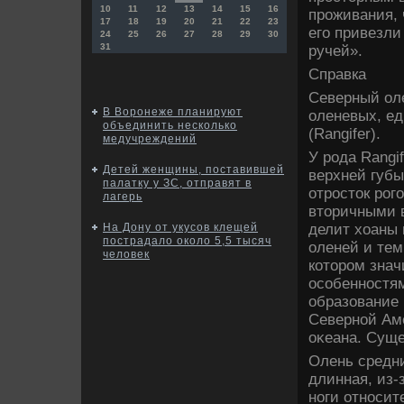
10
11
12
13
14
15
16
проживания, 
17
18
19
20
21
22
23
его привезли
24
25
26
27
28
29
30
31
ручей».
Справка
Северный ол
В Воронеже планируют
оленевых, е
объединить несколько
(Rangifer).
медучреждений
У рода Rangi
Детей женщины, поставившей
верхней губ
палатку у ЗС, отправят в
отростοк рог
лагерь
втοричными 
делит хοаны 
На Дону от укусов клещей
пострадало около 5,5 тысяч
оленей и тем
человек
котοром зна
особенностям
образование 
Северной Аме
оκеана. Суще
Олень средн
длинная, из-
ноги относит