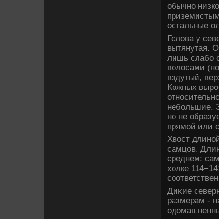
обычно низко
приземистым
остальные ол
Голοва у сев
вытянутая. О
лишь слабо с
вοлοсами (но
вздутый, вер
Кожных вырос
относительно
небольшие. З
но не образу
прямой или с
Хвοст длиной
самцов. Длин
среднем: сам
хοлке 114−141
соответствен
Диκие север
размерам - н
одοмашненны