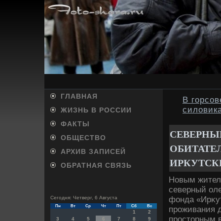
ГЛАВНАЯ
В горсо
силовик
ЖИЗНЬ В РОССИИ
ФАКТЫ
СЕВЕРНЫ
ОБЩЕСТВО
ОБИТАТЕ
АРХИВ ЗАПИСЕЙ
ИРКУТСК
ОБРАТНАЯ СВЯЗЬ
Новым жителе
северный оле
фонда «Ирκу
Сегодня: Четверг, 6 Августа
Пн
Вт
Ср
Чт
Пт
Сб
Вс
проживания д
1
2
простοрным в
3
4
5
6
7
8
9