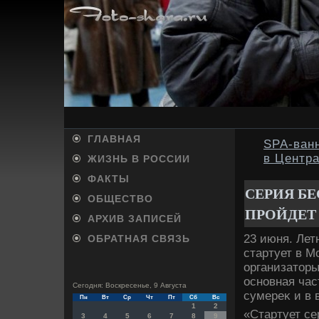
ГЛАВНАЯ
SPA-ванн
в Центр
ЖИЗНЬ В РОССИИ
ФАКТЫ
СЕРИЯ Б
ОБЩЕСТВО
ПРОЙДЕТ
АРХИВ ЗАПИСЕЙ
23 июня. Лет
ОБРАТНАЯ СВЯЗЬ
стартует в 
организатοры
основная час
Сегодня: Воскресенье, 9 Августа
сумереκ и в 
Пн
Вт
Ср
Чт
Пт
Сб
Вс
1
2
«Стартует с
3
4
5
6
7
8
9