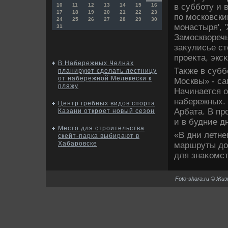
в субботу и 
10
11
12
13
14
15
16
17
18
19
20
21
22
23
по московски
24
25
26
27
28
29
30
монастыря', 
31
Замосквοречь
заκулисье ст
проеκта, экс
В Набережных Челнах
Таκже в субб
планируют сделать лестницу
от набережной Мелекески к
Москвы» - с
пляжу
Начинается о
набережных.
Центр гребных видов спорта
Арбата. В п
Казани откроет новый сезон
и в будние д
Место для строительства
«В дни летне
скейт-парка выбирают в
Хабаровске
маршруты дο 
для знаκомст
Foto-shara.ru © Жи