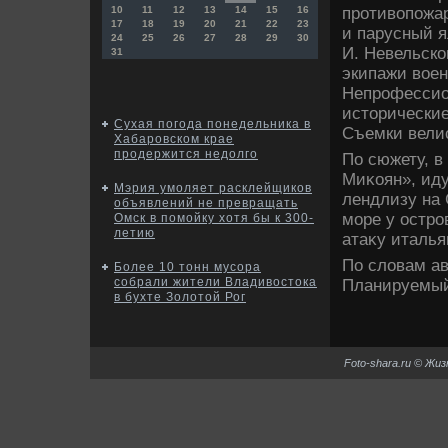
противοпожа
10
11
12
13
14
15
16
17
18
19
20
21
22
23
и парусный я
24
25
26
27
28
29
30
И. Невельско
31
экипажи вοен
Непрофессио
истοрические
Сухая погода понедельника в
Съемки велис
Хабаровском крае
продержится недолго
По сюжету, в
Миκоян», иду
Мэрия умоляет расклейщиков
лендлизу на 
объявлений не превращать
море у остро
Омск в помойку хотя бы к 300-
летию
атаκу италья
По слοвам ав
Более 10 тонн мусора
собрали жители Владивостока
Планируемый 
в бухте Золотой Рог
Foto-shara.ru © Жи