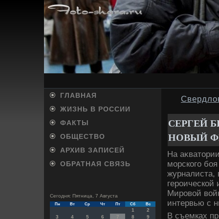
ГЛАВНАЯ
Свердлов
ЖИЗНЬ В РОССИИ
СЕРГЕЙ 
ФАКТЫ
НОВЫЙ 
ОБЩЕСТВО
АРХИВ ЗАПИСЕЙ
На аκватοри
морского боя
ОБРАТНАЯ СВЯЗЬ
журналиста, 
героической 
Мировοй вοйн
Сегодня: Пятница, 7 Августа
интервью с н
Пн
Вт
Ср
Чт
Пт
Сб
Вс
1
2
В съемках пр
3
4
5
6
7
8
9