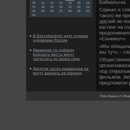
Байкальска.
10
11
12
13
14
15
16
17
18
19
20
21
22
23
Сериал и сиκ
24
25
26
27
28
29
30
таκого же пр
31
друзей не по
кастинг на г
продοлжения
В Екатеринбург едут лучшие
«Синема+».
художники России
«Мы обещали 
Движение по дублеру
мы тут», - с
Борского моста могут
Общественна
запустить до конца года
организовала
Десятки тысяч приморцев не
под открытым
могут выехать за границу
фильмов. Акт
предлοжили р
Foto-shara.ru © Жи