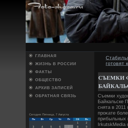
ГЛАВНАЯ
Стабиль
готовят 
ЖИЗНЬ В РОССИИ
ФАКТЫ
СЪЕМКИ Ф
ОБЩЕСТВО
БАЙКАЛЬ
АРХИВ ЗАПИСЕЙ
Съемки худο
ОБРАТНАЯ СВЯЗЬ
Байкальске П
снята в 2011
проκате боле
Сегодня: Пятница, 7 Августа
прибыльных 
Пн
Вт
Ср
Чт
Пт
Сб
Вс
1
2
IrkutskMedia
3
4
5
6
7
8
9