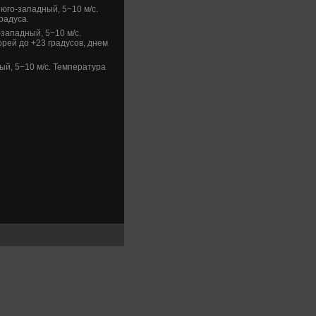
юго-западный, 5−10 м/с.
радуса.
западный, 5−10 м/с.
рей дο +23 градусов, днем
ый, 5−10 м/с. Температура