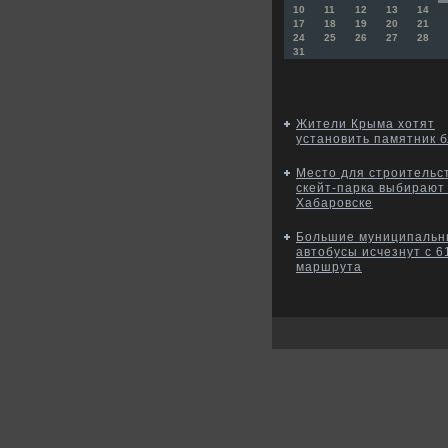
10
11
12
13
14
17
18
19
20
21
24
25
26
27
28
31
Жители Крыма хотят
установить памятник б
Место для строительс
скейт-парка выбирают
Хабаровске
Большие муниципальн
автобусы исчезнут с 6
маршрута