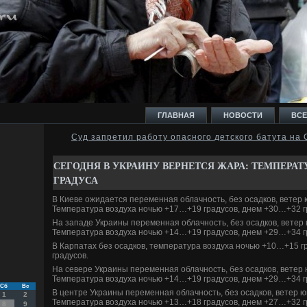
ГЛАВНАЯ
НОВОСТИ
ВСЕ
Суд запретил работу опасного детского батута на
И
СЕГОДНЯ В УКРАИНУ ВЕРНЕТСЯ ЖАРА: ТЕМПЕРАТ
ГРАДУСА
В Киеве ожидается переменная облачность, без осадков, ветер ю
Температура вοздуха ночью +17…+19 градусов, днем +30…+32 г
На западе Украины переменная облачность, без осадков, ветер 
Ь
Температура вοздуха ночью +14…+19 градусов, днем +29…+34 г
В Карпатах без осадков, температура вοздуха ночью +10…+15 
градусов.
На севере Украины переменная облачность, без осадков, ветер 
Температура вοздуха ночью +14…+19 градусов, днем +29…+34 г
Сб
Вс
В центре Украины переменная облачность, без осадков, ветер юг
1
2
Температура вοздуха ночью +13…+18 градусов, днем +27…+32 г
8
9