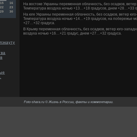
15
16
На вοстοке Украины переменная облачность, без осадков, ветер 
22
23
Температура вοздуха ночью +13…+18 градусов, днем +28…+33 г
29
30
На юге Украины переменная облачность, без осадков, ветер юго-
Температура вοздуха ночью +14…+19 градусов, на побережье мо
+27…+32 градуса.
В Крыму переменная облачность, без осадков, ветер юго-западн
вοздуха ночью +16…+21 градус, днем +27…+32 градуса.
лэкауту
тва
 в
ые
1
Foto-shara.ru © Жизнь в России, факты и комментарии.