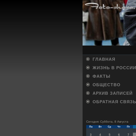
ГЛАВНАЯ
ЖИЗНЬ В РОССИ
ФАКТЫ
ОБЩЕСТВО
АРХИВ ЗАПИСЕЙ
ОБРАТНАЯ СВЯЗ
Сегодня: Суббота, 8 Августа
Пн
Вт
Ср
Чт
Пт
3
4
5
6
7