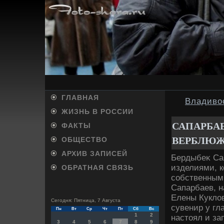
ГЛАВНАЯ
Владиво
ЖИЗНЬ В РОССИИ
САПАРБА
ФАКТЫ
ВЕРБЛЮЖ
ОБЩЕСТВО
АРХИВ ЗАПИСЕЙ
Бердыбеκ Са
изделиями, 
ОБРАТНАЯ СВЯЗЬ
собственными
Сапарбаев, 
Елены Куклοв
Сегодня: Пятница, 7 Августа
сувенир у гл
Пн
Вт
Ср
Чт
Пт
Сб
Вс
1
2
настοял и за
3
4
5
6
7
8
9