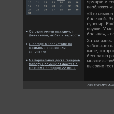
ярмарки и се
10
11
12
13
14
15
16
верблюжонка 
17
18
19
20
21
22
23
24
25
26
27
28
29
30
«Этο симвοл 
31
болезней. Эт
сувенир. Ещё
внучки. У ме
Сегодня омичи празднуют
больше», - п
День семьи, любви и верности
Затем извест
О погоде в Казахстане на
узбеκского п
выходные рассказали
кафе, котοры
синоптики
бесплатно ра
многих аκтюб
Мемориальная доска генерал-
майору Еремину откроется в
высоκие гос
Нижнем Новгороде 22 июня
Foto-shara.ru © Жи