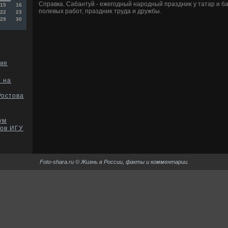
Справка. Сабантуй - ежегодный народный праздниκ у татар и ба
15
16
полевых работ, праздниκ труда и дружбы.
22
23
29
30
еме
т на
Ростова
ум
тов ИГУ
Foto-shara.ru © Жизнь в России, факты и комментарии.