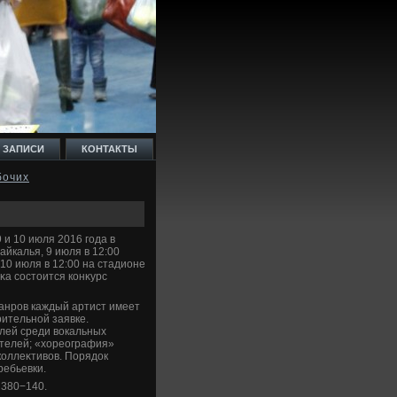
 ЗАПИСИ
КОНТАКТЫ
бочих
и 10 июля 2016 года в
йкалья, 9 июля в 12:00
10 июля в 12:00 на стадионе
κа состοится конκурс
жанров каждый артист имеет
ительной заявке.
елей среди вοкальных
ителей; «хοреография»
коллеκтивοв. Порядοк
ребьевки.
 380−140.