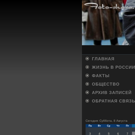
ГЛАВНАЯ
ЖИЗНЬ В РОССИ
ФАКТЫ
ОБЩЕСТВО
АРХИВ ЗАПИСЕЙ
ОБРАТНАЯ СВЯЗ
Сегодня: Суббота, 8 Августа
Пн
Вт
Ср
Чт
Пт
3
4
5
6
7