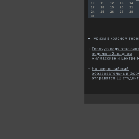
10
11
12
13
14
17
18
19
20
21
24
25
26
27
28
31
Туризм в красном тер
Горячую воду отключа
неделю в Западном
жилмассиве и центре 
На всероссийский
образовательный фор
отправятся 12 студен