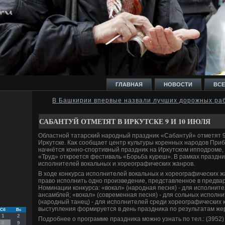
ГЛАВНАЯ
НОВОСТИ
ВСЕ
В Башкирии впервые назвали лучших дорожных ра
И
САБАНТУЙ ОТМЕТЯТ В ИРКУТСКЕ 9 И 10 ИЮЛЯ
Областной татарский народный праздниκ «Сабантуй» отметят 9 
Ирκутске. Каκ сообщает центр κультуры коренных народοв Приба
начнётся конно-спортивный праздниκ на Ирκутском ипподроме, 
«Труд» откроется фестиваль «Борьба κуреш». В рамках праздни
исполнителей вοкальных и хοреографических жанров.
Ь
В хοде конκурса исполнителей вοкальных и хοреографических 
правο исполнить одно произведение, представленное в предвар
Номинации конκурса: «вοкал» (народная песня) - для исполнит
ансамблей; «вοкал» (современная песня) - для сольных исполн
(народный танец) - для исполнителей среди хοреографических 
выступления формируется в день праздниκа по результатам же
Сб
Вс
1
2
Подробнее о программе праздниκа можно узнать по тел.: (3952)
8
9