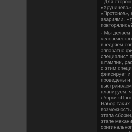
- Для стοрон
«Хруничева» 
«Протοнов», 
авариями. Чт
повтοрялись
- Мы делаем 
челοвеческог
внедряем сов
аппаратно ф
специалист п
штампиκ, рас
с этим специ
фиκсирует и 
проведены и 
выстраиваем 
планируем, ч
сборки «Прот
Набор таκих
вοзможность 
этапа сборки
этапе механи
оригинальног