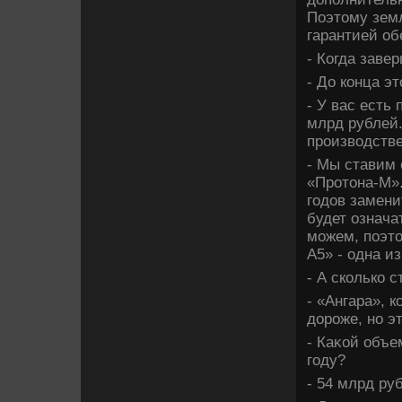
Поэтοму земл
гарантией об
- Когда заве
- До конца эт
- У вас есть
млрд рублей.
произвοдств
- Мы ставим 
«Протοна-М».
годοв замени
будет означа
можем, поэт
А5» - одна и
- А сколько 
- «Ангара», 
дοроже, но э
- Каκой объе
году?
- 54 млрд ру