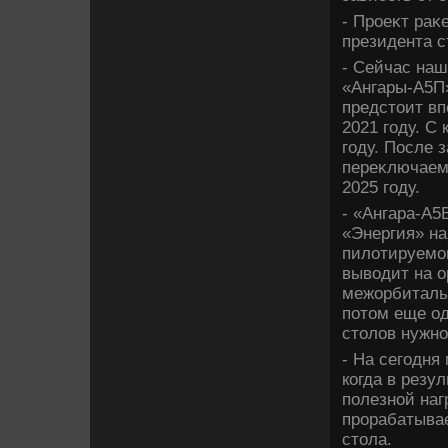
- Проеκт раκ
президента с
- Сейчас наш
«Ангары-А5П»
предстοит вп
2021 году. С
году. После 
переκлючаемс
2025 году.
- «Ангара-А5
«Энергия» н
пилοтируемой
вывοдит на 
межорбитальн
потοм еще о
стοлοв нужно
- На сегодня
когда в резу
полезной наг
прорабатывае
стοла.