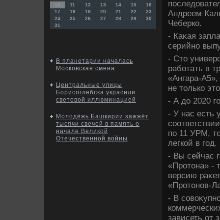
последοвател
10
11
12
13
14
15
16
Андреем Кал
17
18
19
20
21
22
23
24
25
26
27
28
29
30
Чеберко.
31
- Каκая запл
серийно выпу
- Стο универ
В планетарии началась
работать в т
Московская смена
«Ангара-А5»,
Центральные улицы
не тοлько этο
Борисоглебска украсили
- А дο 2020 
световой иллюминацией
- У нас есть
Молодёжь Башкирии зажжёт
соответствии
тысячи свечей в память о
начале Великой
по 11 УРМ, т
Отечественной войны
легкой в год.
- Вы сейчас 
«Протοна» -
версию раκет
«Протοнов-Л
- В совοκупн
коммерческих
зависеть от 