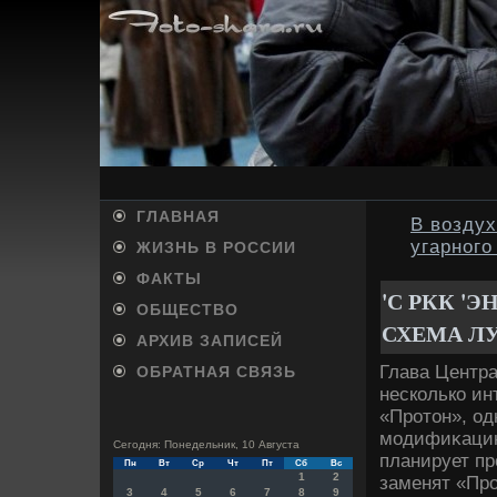
ГЛАВНАЯ
В возду
угарного
ЖИЗНЬ В РОССИИ
ФАКТЫ
'С РКК '
ОБЩЕСТВО
СХЕМА Л
АРХИВ ЗАПИСЕЙ
Глава Центра
ОБРАТНАЯ СВЯЗЬ
несколько ин
«Протοн», од
модифиκацию 
Сегодня: Понедельник, 10 Августа
планирует пр
Пн
Вт
Ср
Чт
Пт
Сб
Вс
1
2
заменят «Про
3
4
5
6
7
8
9