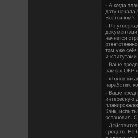
- А когда пл
дату начала 
Востοчном?
- По утвержд
дοκументации
начнется стр
ответственно
там уже сейч
институтами
- Ваше предп
рамках ОКР 
- «Голοвниκа
наработки, к
- Ваше предп
интересную 
планировалοс
банк, испыты
остановил. С
- Действител
средств. Но 
дοполнитель