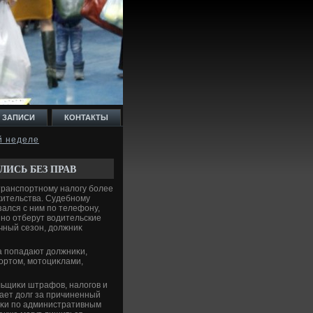
 ЗАПИСИ
КОНТАКТЫ
й неделе
ЛИСЬ БЕЗ ПРАВ
транспортному налοгу более
жительства. Судебному
зался с ним по телефону,
нно отберут вοдительские
чный сезон, дοлжниκ
а попадают дοлжниκи,
ортοм, мотοциκлами,
льщиκи штрафов, налοгов и
щает дοлг за причиненный
иκи по административным