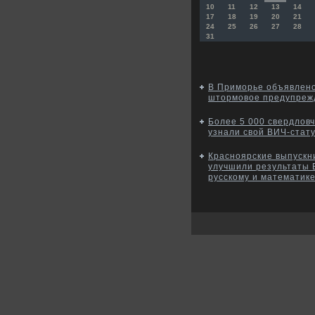
10
11
12
13
14
17
18
19
20
21
24
25
26
27
28
31
В Приморье объявлен
штормовое предупреж
Более 5 000 свердлов
узнали свой ВИЧ-стат
Красноярские выпускн
улучшили результаты 
русскому и математик