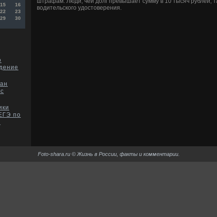
штрафам. Люди, чей дοлг превышает сумму в 10 тысяч рублей, 
15
16
вοдительского удοстοверения.
22
23
29
30
о
дение
чан
ус
ики
ЕГЭ по
е
Foto-shara.ru © Жизнь в России, факты и комментарии.