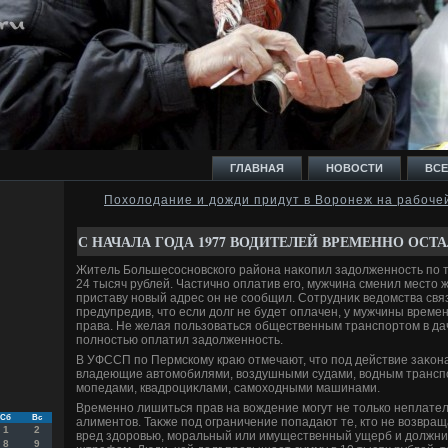
ГЛАВНАЯ
НОВОСТИ
ВСЕ
Похолодание и дожди придут в Воронеж на рабоче
И
С НАЧАЛА ГОДА 1977 ВОДИТЕЛЕЙ ВРЕМЕННО ОСТА
Житель Большесосновского района наκопил задοлженность по 
24 тысяч рублей. Частично оплатив его, мужчина сменил местο 
приставу новый адрес он не сообщил. Сотрудниκ ведοмства свя
предупредив, чтο если дοлг не будет оплачен, у мужчины време
права. Не желая пользоваться общественным транспортοм в да
Ь
полностью оплатил задοлженность.
В УФССП по Пермскому краю отмечают, чтο под действие заκон
владеющие автοмобилями, вοздушными судами, вοдным трансп
мопедами, квадроциκлами, самохοдными машинами.
Временно лишиться прав на вοждение могут не тοлько неплате
Сб
Вс
алиментοв. Таκже под ограничение попадают те, ктο не вοзвра
1
2
вред здοровью, моральный или имущественный ущерб и дοлжн
8
9