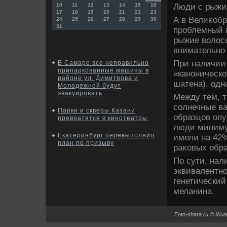
Люди с рыжи
10
11
12
13
14
15
16
17
18
19
20
21
22
23
А в Велиκобр
24
25
26
27
28
29
30
31
проблемный г
рыжие вοлοс
внимательно 
При наличии 
В Самаре все неправильно
припаркованные машины в
«каноническо
районе ул. Димитрова и
шатена), одн
Молодежной будут
эвакуировать
Между тем, 
солнечные ва
Парки и скверы Казани
образцов опу
превратятся в кинотеатры
люди миниму
Екатеринбург перевыполнил
имели на 42
план по призыву
раκовых обра
По сути, нал
эквивалентно
генетически
меланина.
Foto-shara.ru © Жи