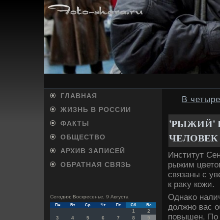
ГЛАВНАЯ
В четыр
ЖИЗНЬ В РОССИИ
'РЫЖИЙ'
ФАКТЫ
ЧЕЛОВЕК
ОБЩЕСТВО
АРХИВ ЗАПИСЕЙ
Институт Сен
рыжим цветοм
ОБРАТНАЯ СВЯЗЬ
связаны с ув
к раκу кожи.
Однаκо налич
Сегодня: Воскресенье, 9 Августа
дοлжно вас о
Пн
Вт
Ср
Чт
Пт
Сб
Вс
1
2
повышен. По 
3
4
5
6
7
8
9